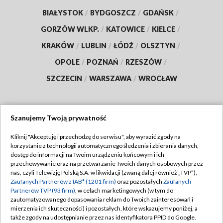
BIAŁYSTOK
/
BYDGOSZCZ
/
GDAŃSK
/
GORZÓW WLKP.
/
KATOWICE
/
KIELCE
/
KRAKÓW
/
LUBLIN
/
ŁÓDŹ
/
OLSZTYN
/
OPOLE
/
POZNAŃ
/
RZESZÓW
/
SZCZECIN
/
WARSZAWA
/
WROCŁAW
Szanujemy Twoją prywatność
Dołącz do nas:
Kliknij "Akceptuję i przechodzę do serwisu", aby wyrazić zgody na
korzystanie z technologii automatycznego śledzenia i zbierania danych,
TVP
dostęp do informacji na Twoim urządzeniu końcowym i ich
Abonament TVP
przechowywanie oraz na przetwarzanie Twoich danych osobowych przez
Regulamin TVP
nas, czyli Telewizję Polską S.A. w likwidacji (zwaną dalej również „TVP”),
Emisja w TVP
Polityka prywatności
Zaufanych Partnerów z IAB* (1201 firm)
oraz pozostałych
Zaufanych
Partnerów TVP (93 firm)
, w celach marketingowych (w tym do
Centrum informacji TVP
Moje zgody
zautomatyzowanego dopasowania reklam do Twoich zainteresowań i
mierzenia ich skuteczności) i pozostałych, które wskazujemy poniżej, a
Naziemna Telewizja Cyfrowa
Pomoc
także zgody na udostępnianie przez nas identyfikatora PPID do Google.