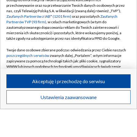
SZCZECIN
/
WARSZAWA
/
WROCŁAW
przechowywanie oraz na przetwarzanie Twoich danych osobowych przez
nas, czyli Telewizję Polską S.A. w likwidacji (zwaną dalej również „TVP”),
Zaufanych Partnerów z IAB* (1201 firm)
oraz pozostałych
Zaufanych
Partnerów TVP (93 firm)
, w celach marketingowych (w tym do
zautomatyzowanego dopasowania reklam do Twoich zainteresowań i
Dołącz do nas:
mierzenia ich skuteczności) i pozostałych, które wskazujemy poniżej, a
także zgody na udostępnianie przez nas identyfikatora PPID do Google.
TVP
Twoje dane osobowe zbierane podczas odwiedzania przez Ciebie naszych
poszczególnych serwisów
zwanych dalej „Portalem”, w tym informacje
Abonament TVP
Regulamin TVP
zapisywane za pomocą technologii takich jak: pliki cookie, sygnalizatory
Emisja w TVP
WWW lub innych podobnych technologii umożliwiających świadczenie
Polityka prywatności
dopasowanych i bezpiecznych usług, personalizację treści oraz reklam,
Centrum informacji TVP
Moje zgody
udostępnianie funkcji mediów społecznościowych oraz analizowanie
Akceptuję i przechodzę do serwisu
ruchu w Internecie.
Naziemna Telewizja Cyfrowa
Pomoc
Twoje dane osobowe zbierane podczas odwiedzania przez Ciebie
Sklep TVP
Biuro reklamy
Ustawienia zaawansowane
poszczególnych serwisów
na Portalu, takie jak adresy IP, identyfikatory
Rada Programowa
Twoich urządzeń końcowych i identyfikatory plików cookie, informacje o
Kontakt
Twoich wyszukiwaniach w serwisach Portalu czy historia odwiedzin będą
System NOS
przetwarzane przez TVP,
Zaufanych Partnerów z IAB
oraz pozostałych
Zaufanych Partnerów TVP
dla realizacji następujących celów i funkcji:
Informacje o nadawcy
Kanały
przechowywania informacji na urządzeniu lub dostęp do nich, wyboru
podstawowych reklam, wyboru spersonalizowanych reklam, tworzenia
Program dla prasy