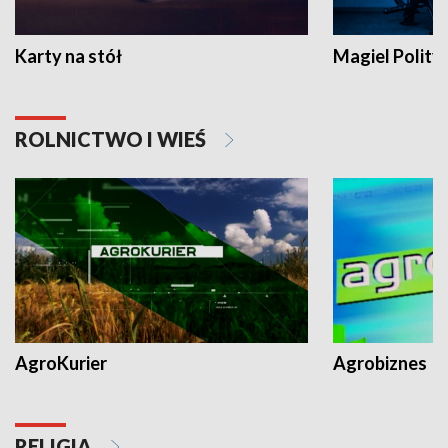
Karty na stół
Magiel Polity
ROLNICTWO I WIEŚ
AgroKurier
Agrobiznes
RELIGIA