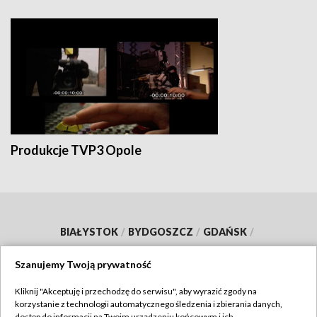
Produkcje TVP3 Opole
BIAŁYSTOK
/
BYDGOSZCZ
/
GDAŃSK
/
GORZÓW WLKP.
/
KATOWICE
/
KIELCE
/
Szanujemy Twoją prywatność
KRAKÓW
/
LUBLIN
/
ŁÓDŹ
/
OLSZTYN
/
Kliknij "Akceptuję i przechodzę do serwisu", aby wyrazić zgody na
OPOLE
/
POZNAŃ
/
RZESZÓW
/
korzystanie z technologii automatycznego śledzenia i zbierania danych,
dostęp do informacji na Twoim urządzeniu końcowym i ich