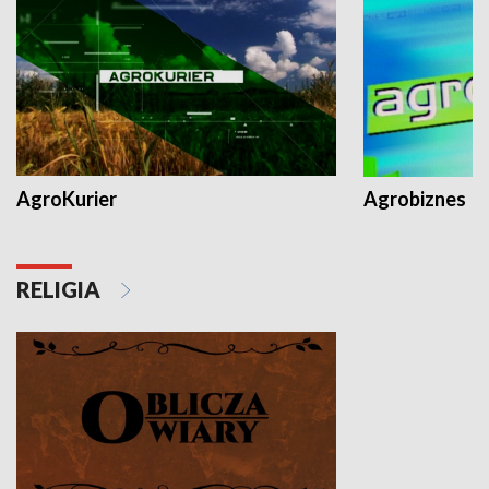
AgroKurier
Agrobiznes
RELIGIA