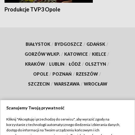
Produkcje TVP3 Opole
BIAŁYSTOK
/
BYDGOSZCZ
/
GDAŃSK
/
GORZÓW WLKP.
/
KATOWICE
/
KIELCE
/
KRAKÓW
/
LUBLIN
/
ŁÓDŹ
/
OLSZTYN
/
OPOLE
/
POZNAŃ
/
RZESZÓW
/
SZCZECIN
/
WARSZAWA
/
WROCŁAW
Szanujemy Twoją prywatność
Dołącz do nas:
Kliknij "Akceptuję i przechodzę do serwisu", aby wyrazić zgody na
korzystanie z technologii automatycznego śledzenia i zbierania danych,
TVP
dostęp do informacji na Twoim urządzeniu końcowym i ich