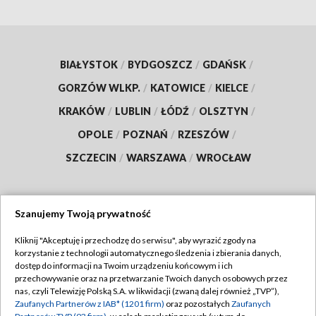
BIAŁYSTOK
/
BYDGOSZCZ
/
GDAŃSK
/
GORZÓW WLKP.
/
KATOWICE
/
KIELCE
/
KRAKÓW
/
LUBLIN
/
ŁÓDŹ
/
OLSZTYN
/
OPOLE
/
POZNAŃ
/
RZESZÓW
/
SZCZECIN
/
WARSZAWA
/
WROCŁAW
Szanujemy Twoją prywatność
Dołącz do nas:
Kliknij "Akceptuję i przechodzę do serwisu", aby wyrazić zgody na
korzystanie z technologii automatycznego śledzenia i zbierania danych,
TVP
dostęp do informacji na Twoim urządzeniu końcowym i ich
Abonament TVP
przechowywanie oraz na przetwarzanie Twoich danych osobowych przez
Regulamin TVP
nas, czyli Telewizję Polską S.A. w likwidacji (zwaną dalej również „TVP”),
Emisja w TVP
Zaufanych Partnerów z IAB* (1201 firm)
oraz pozostałych
Zaufanych
Polityka prywatności