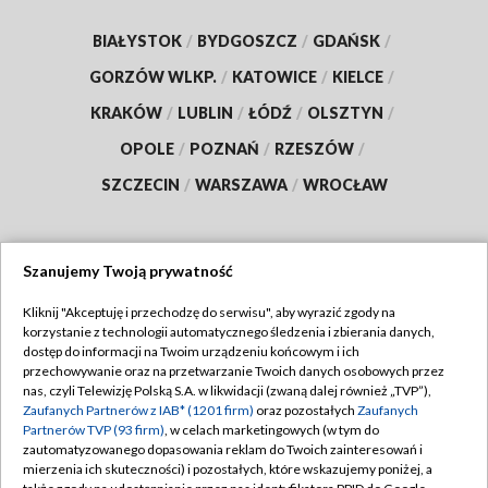
BIAŁYSTOK
/
BYDGOSZCZ
/
GDAŃSK
/
GORZÓW WLKP.
/
KATOWICE
/
KIELCE
/
KRAKÓW
/
LUBLIN
/
ŁÓDŹ
/
OLSZTYN
/
OPOLE
/
POZNAŃ
/
RZESZÓW
/
SZCZECIN
/
WARSZAWA
/
WROCŁAW
Szanujemy Twoją prywatność
Dołącz do nas:
Kliknij "Akceptuję i przechodzę do serwisu", aby wyrazić zgody na
korzystanie z technologii automatycznego śledzenia i zbierania danych,
TVP
dostęp do informacji na Twoim urządzeniu końcowym i ich
Abonament TVP
przechowywanie oraz na przetwarzanie Twoich danych osobowych przez
Regulamin TVP
nas, czyli Telewizję Polską S.A. w likwidacji (zwaną dalej również „TVP”),
Emisja w TVP
Zaufanych Partnerów z IAB* (1201 firm)
oraz pozostałych
Zaufanych
Polityka prywatności
Partnerów TVP (93 firm)
, w celach marketingowych (w tym do
Centrum informacji TVP
Moje zgody
zautomatyzowanego dopasowania reklam do Twoich zainteresowań i
mierzenia ich skuteczności) i pozostałych, które wskazujemy poniżej, a
Naziemna Telewizja Cyfrowa
Pomoc