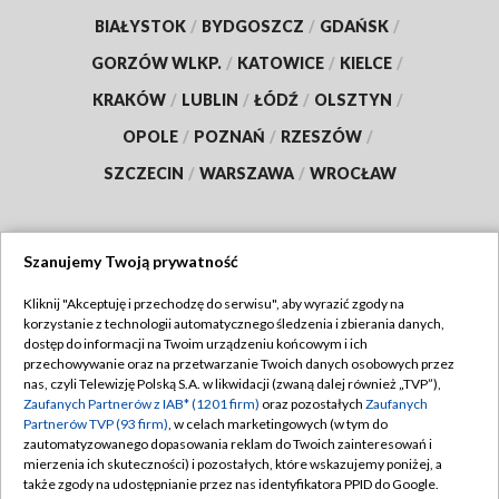
BIAŁYSTOK
/
BYDGOSZCZ
/
GDAŃSK
/
GORZÓW WLKP.
/
KATOWICE
/
KIELCE
/
KRAKÓW
/
LUBLIN
/
ŁÓDŹ
/
OLSZTYN
/
OPOLE
/
POZNAŃ
/
RZESZÓW
/
SZCZECIN
/
WARSZAWA
/
WROCŁAW
Szanujemy Twoją prywatność
Dołącz do nas:
Kliknij "Akceptuję i przechodzę do serwisu", aby wyrazić zgody na
korzystanie z technologii automatycznego śledzenia i zbierania danych,
TVP
dostęp do informacji na Twoim urządzeniu końcowym i ich
Abonament TVP
przechowywanie oraz na przetwarzanie Twoich danych osobowych przez
Regulamin TVP
nas, czyli Telewizję Polską S.A. w likwidacji (zwaną dalej również „TVP”),
Emisja w TVP
Polityka prywatności
Zaufanych Partnerów z IAB* (1201 firm)
oraz pozostałych
Zaufanych
Partnerów TVP (93 firm)
, w celach marketingowych (w tym do
Centrum informacji TVP
Moje zgody
zautomatyzowanego dopasowania reklam do Twoich zainteresowań i
mierzenia ich skuteczności) i pozostałych, które wskazujemy poniżej, a
Naziemna Telewizja Cyfrowa
Pomoc
także zgody na udostępnianie przez nas identyfikatora PPID do Google.