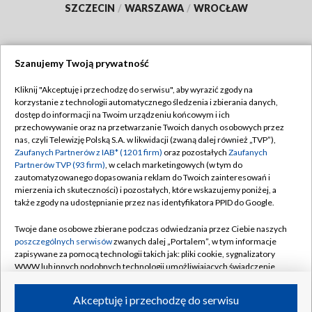
SZCZECIN
/
WARSZAWA
/
WROCŁAW
Szanujemy Twoją prywatność
Dołącz do nas:
Kliknij "Akceptuję i przechodzę do serwisu", aby wyrazić zgody na
korzystanie z technologii automatycznego śledzenia i zbierania danych,
TVP
dostęp do informacji na Twoim urządzeniu końcowym i ich
Abonament TVP
przechowywanie oraz na przetwarzanie Twoich danych osobowych przez
Regulamin TVP
nas, czyli Telewizję Polską S.A. w likwidacji (zwaną dalej również „TVP”),
Emisja w TVP
Zaufanych Partnerów z IAB* (1201 firm)
oraz pozostałych
Zaufanych
Polityka prywatności
Partnerów TVP (93 firm)
, w celach marketingowych (w tym do
Centrum informacji TVP
Moje zgody
zautomatyzowanego dopasowania reklam do Twoich zainteresowań i
mierzenia ich skuteczności) i pozostałych, które wskazujemy poniżej, a
Naziemna Telewizja Cyfrowa
Pomoc
także zgody na udostępnianie przez nas identyfikatora PPID do Google.
Sklep TVP
Biuro reklamy
Twoje dane osobowe zbierane podczas odwiedzania przez Ciebie naszych
Rada Programowa
poszczególnych serwisów
zwanych dalej „Portalem”, w tym informacje
Kontakt
zapisywane za pomocą technologii takich jak: pliki cookie, sygnalizatory
System NOS
WWW lub innych podobnych technologii umożliwiających świadczenie
dopasowanych i bezpiecznych usług, personalizację treści oraz reklam,
Informacje o nadawcy
Kanały
udostępnianie funkcji mediów społecznościowych oraz analizowanie
Akceptuję i przechodzę do serwisu
ruchu w Internecie.
Program dla prasy