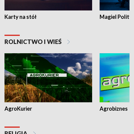
Karty na stół
Magiel Polity
ROLNICTWO I WIEŚ
AgroKurier
Agrobiznes
RELIGIA