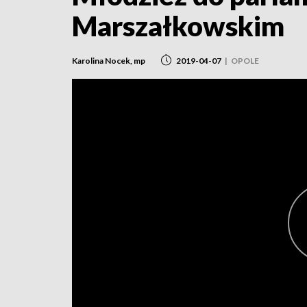
Marszałkowskim
Karolina Nocek, mp
2019-04-07
|
OPOLE