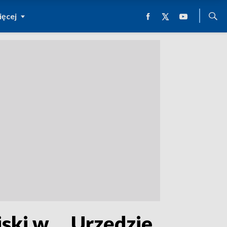
ęcej
ki w ... Urzędzie