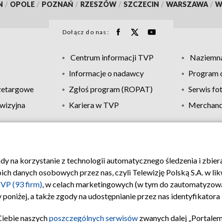
N
/
OPOLE
/
POZNAŃ
/
RZESZÓW
/
SZCZECIN
/
WARSZAWA
/
W
Dołącz do nas:
Centrum informacji TVP
Naziemna
Informacje o nadawcy
Program d
zetargowe
Zgłoś program (ROPAT)
Serwis fo
wizyjna
Kariera w TVP
Merchandi
Polityka prywatności
Moje zgody
Pomoc
Biuro re
ody na korzystanie z technologii automatycznego śledzenia i zbie
 danych osobowych przez nas, czyli Telewizję Polską S.A. w likw
VP (93 firm)
, w celach marketingowych (w tym do zautomatyzow
 poniżej, a także zgody na udostępnianie przez nas identyfikator
Ciebie naszych
poszczególnych serwisów
zwanych dalej „Portalem