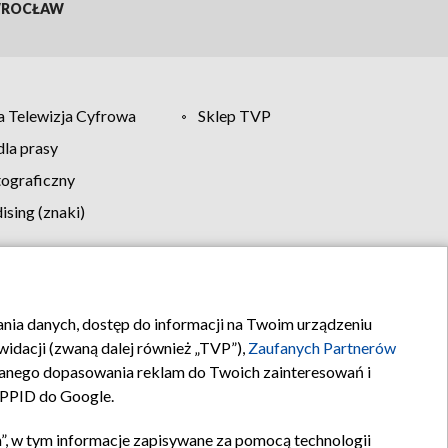
ROCŁAW
 Telewizja Cyfrowa
Sklep TVP
la prasy
tograficzny
sing (znaki)
klamy
Kontakt
rania danych, dostęp do informacji na Twoim urządzeniu
idacji (zwaną dalej również „TVP”),
Zaufanych Partnerów
anego dopasowania reklam do Twoich zainteresowań i
a PPID do Google.
”, w tym informacje zapisywane za pomocą technologii