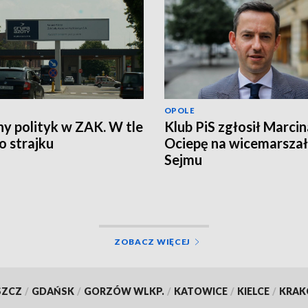
OPOLE
ny polityk w ZAK. W tle
Klub PiS zgłosił Marcin
 strajku
Ociepę na wicemarsza
Sejmu
ZOBACZ WIĘCEJ
SZCZ
/
GDAŃSK
/
GORZÓW WLKP.
/
KATOWICE
/
KIELCE
/
KRA