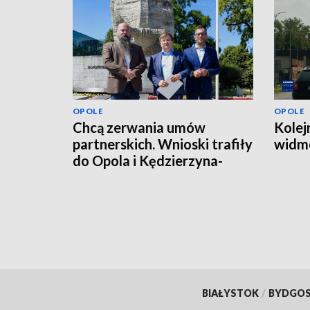
OPOLE
OPOLE
Chcą zerwania umów
Kolej
partnerskich. Wnioski trafiły
widmo
do Opola i Kędzierzyna-
Koźla
BIAŁYSTOK
/
BYDGO