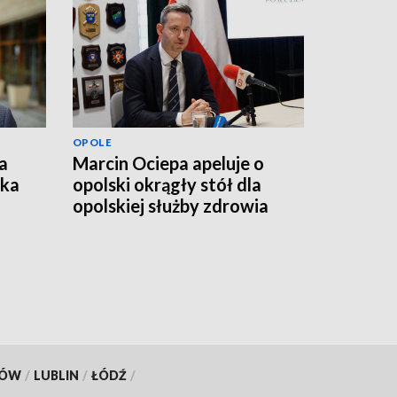
OPOLE
a
Marcin Ociepa apeluje o
łka
opolski okrągły stół dla
opolskiej służby zdrowia
KÓW
/
LUBLIN
/
ŁÓDŹ
/