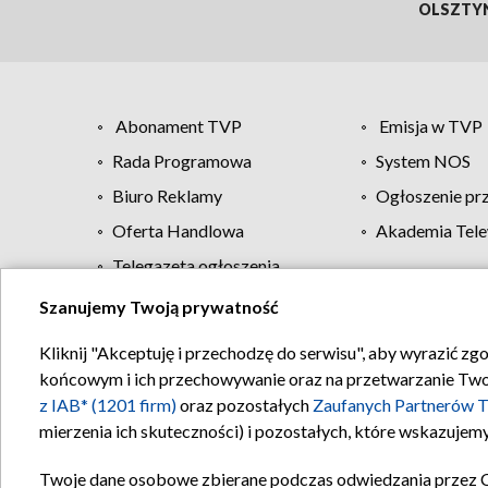
OLSZTY
Abonament TVP
Emisja w TVP
Rada Programowa
System NOS
Biuro Reklamy
Ogłoszenie pr
Oferta Handlowa
Akademia Tele
Telegazeta ogłoszenia
Szanujemy Twoją prywatność
Regulamin TVP
Kliknij "Akceptuję i przechodzę do serwisu", aby wyrazić zg
końcowym i ich przechowywanie oraz na przetwarzanie Twoich
z IAB* (1201 firm)
oraz pozostałych
Zaufanych Partnerów T
mierzenia ich skuteczności) i pozostałych, które wskazujemy
Twoje dane osobowe zbierane podczas odwiedzania przez 