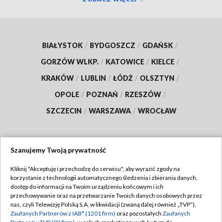
BIAŁYSTOK
/
BYDGOSZCZ
/
GDAŃSK
/
GORZÓW WLKP.
/
KATOWICE
/
KIELCE
/
KRAKÓW
/
LUBLIN
/
ŁÓDŹ
/
OLSZTYN
/
OPOLE
/
POZNAŃ
/
RZESZÓW
/
SZCZECIN
/
WARSZAWA
/
WROCŁAW
Szanujemy Twoją prywatność
Dołącz do nas:
Kliknij "Akceptuję i przechodzę do serwisu", aby wyrazić zgody na
korzystanie z technologii automatycznego śledzenia i zbierania danych,
TVP
dostęp do informacji na Twoim urządzeniu końcowym i ich
Abonament TVP
przechowywanie oraz na przetwarzanie Twoich danych osobowych przez
Regulamin TVP
nas, czyli Telewizję Polską S.A. w likwidacji (zwaną dalej również „TVP”),
Emisja w TVP
Polityka prywatności
Zaufanych Partnerów z IAB* (1201 firm)
oraz pozostałych
Zaufanych