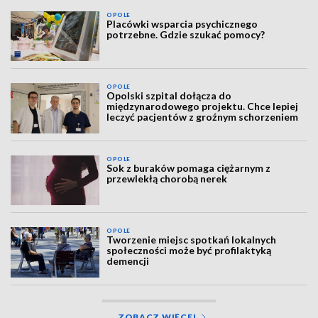
OPOLE
Placówki wsparcia psychicznego
potrzebne. Gdzie szukać pomocy?
OPOLE
Opolski szpital dołącza do
międzynarodowego projektu. Chce lepiej
leczyć pacjentów z groźnym schorzeniem
OPOLE
Sok z buraków pomaga ciężarnym z
przewlekłą chorobą nerek
OPOLE
Tworzenie miejsc spotkań lokalnych
społeczności może być profilaktyką
demencji
ZOBACZ WIĘCEJ