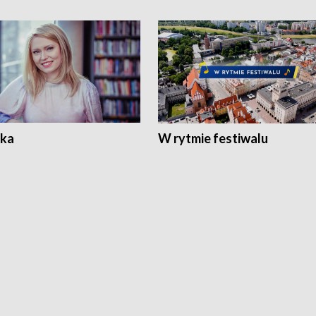
ka
W rytmie festiwalu