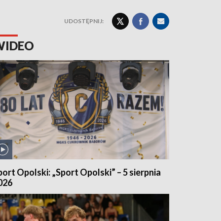
UDOSTĘPNIJ:
WIDEO
port Opolski: „Sport Opolski” – 5 sierpnia
026