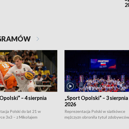
2
OGRAMÓW
Opolski” – 4 sierpnia
„Sport Opolski” – 3 sierpnia
2026
acja Polski do lat 21 w
Reprezentacja Polski w siatkówce
ce 3x3 – z Mikołajem
mężczyzn obroniła tytuł zdobywców 
kiem z opolskiego AZS-u w
Narodów. W finale pokonali Amery
- wygrała dwa z trzech turniejów
po tie-breaku. W meczu nie zabrakł