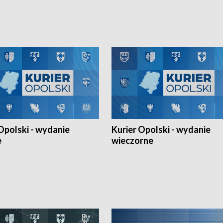
Ligi Narodów. Rywalizacja
opolskich wątków.
ę w węgierskim Szolnok.
Opolski - wydanie
Kurier Opolski - wydanie
e
wieczorne