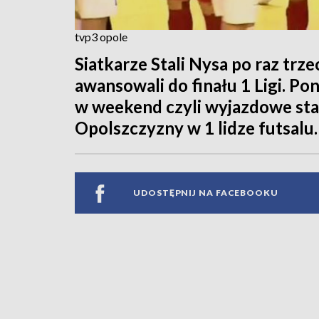
tvp3 opole
Siatkarze Stali Nysa po raz trz
awansowali do finału 1 Ligi. P
w weekend czyli wyjazdowe star
Opolszczyzny w 1 lidze futsalu.
UDOSTĘPNIJ NA FACEBOOKU