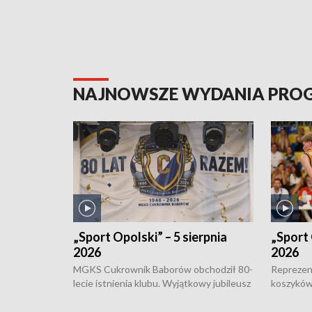
NAJNOWSZE WYDANIA PR
„Sport Opolski” – 5 sierpnia
„Sport 
2026
2026
MGKS Cukrownik Baborów obchodził 80-
Reprezent
lecie istnienia klubu. Wyjątkowy jubileusz
koszyków
odbył się na sportowo. W programie
Kowalczy
również o turnieju eliminacyjnym
składzie 