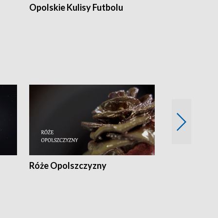
Opolskie Kulisy Futbolu
Złote chwile
sportu
Róże Opolszczyzny
Czas report