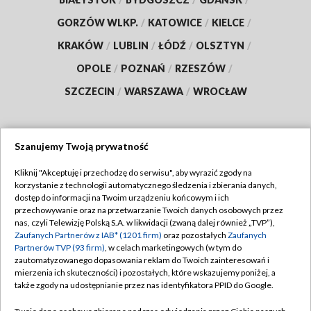
GORZÓW WLKP.
/
KATOWICE
/
KIELCE
/
KRAKÓW
/
LUBLIN
/
ŁÓDŹ
/
OLSZTYN
/
OPOLE
/
POZNAŃ
/
RZESZÓW
/
SZCZECIN
/
WARSZAWA
/
WROCŁAW
Szanujemy Twoją prywatność
Dołącz do nas:
Kliknij "Akceptuję i przechodzę do serwisu", aby wyrazić zgody na
korzystanie z technologii automatycznego śledzenia i zbierania danych,
TVP
dostęp do informacji na Twoim urządzeniu końcowym i ich
Abonament TVP
przechowywanie oraz na przetwarzanie Twoich danych osobowych przez
Regulamin TVP
nas, czyli Telewizję Polską S.A. w likwidacji (zwaną dalej również „TVP”),
Emisja w TVP
Zaufanych Partnerów z IAB* (1201 firm)
oraz pozostałych
Zaufanych
Polityka prywatności
Partnerów TVP (93 firm)
, w celach marketingowych (w tym do
Centrum informacji TVP
Moje zgody
zautomatyzowanego dopasowania reklam do Twoich zainteresowań i
mierzenia ich skuteczności) i pozostałych, które wskazujemy poniżej, a
Naziemna Telewizja Cyfrowa
Pomoc
także zgody na udostępnianie przez nas identyfikatora PPID do Google.
Sklep TVP
Biuro reklamy