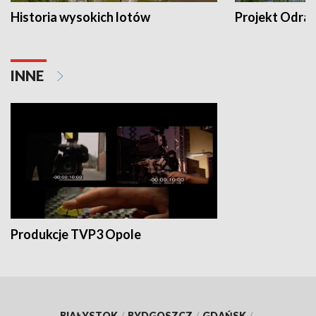
Historia wysokich lotów
Projekt Odra
INNE
Produkcje TVP3 Opole
BIAŁYSTOK
/
BYDGOSZCZ
/
GDAŃSK
/