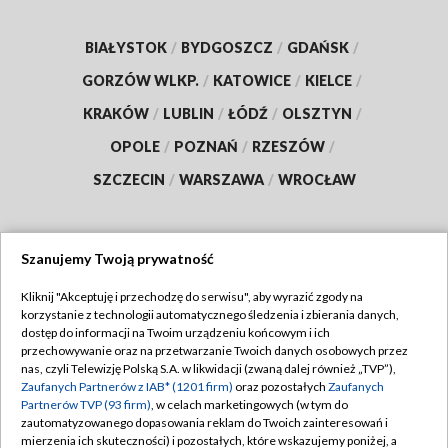
BIAŁYSTOK
/
BYDGOSZCZ
/
GDAŃSK
/
GORZÓW WLKP.
/
KATOWICE
/
KIELCE
/
KRAKÓW
/
LUBLIN
/
ŁÓDŹ
/
OLSZTYN
/
OPOLE
/
POZNAŃ
/
RZESZÓW
/
SZCZECIN
/
WARSZAWA
/
WROCŁAW
Szanujemy Twoją prywatność
Dołącz do nas:
Kliknij "Akceptuję i przechodzę do serwisu", aby wyrazić zgody na
korzystanie z technologii automatycznego śledzenia i zbierania danych,
TVP
dostęp do informacji na Twoim urządzeniu końcowym i ich
Abonament TVP
przechowywanie oraz na przetwarzanie Twoich danych osobowych przez
Regulamin TVP
nas, czyli Telewizję Polską S.A. w likwidacji (zwaną dalej również „TVP”),
Emisja w TVP
Polityka prywatności
Zaufanych Partnerów z IAB* (1201 firm)
oraz pozostałych
Zaufanych
Partnerów TVP (93 firm)
, w celach marketingowych (w tym do
Centrum informacji TVP
Moje zgody
zautomatyzowanego dopasowania reklam do Twoich zainteresowań i
mierzenia ich skuteczności) i pozostałych, które wskazujemy poniżej, a
Naziemna Telewizja Cyfrowa