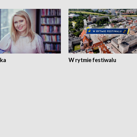
ka
W rytmie festiwalu