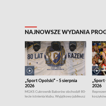
NAJNOWSZE WYDANIA PR
„Sport Opolski” – 5 sierpnia
„Sport 
2026
2026
MGKS Cukrownik Baborów obchodził 80-
Reprezent
lecie istnienia klubu. Wyjątkowy jubileusz
koszyków
odbył się na sportowo. W programie
Kowalczy
również o turnieju eliminacyjnym
składzie 