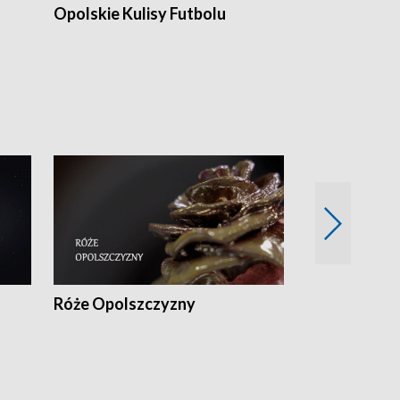
Opolskie Kulisy Futbolu
Złote chwile
sportu
Róże Opolszczyzny
Czas report