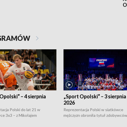
O
OGRAMÓW
Opolski” – 4 sierpnia
„Sport Opolski” – 3 sierpnia
2026
acja Polski do lat 21 w
Reprezentacja Polski w siatkówce
ce 3x3 – z Mikołajem
mężczyzn obroniła tytuł zdobywców 
kiem z opolskiego AZS-u w
Narodów. W finale pokonali Amery
- wygrała dwa z trzech turniejów
po tie-breaku. W meczu nie zabrakł