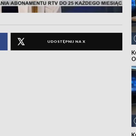
UDOSTĘPNIJ NA X
K
O
K