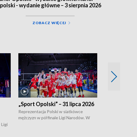
polski - wydanie główne – 3 sierpnia 2026
ZOBACZ WIĘCEJ
„Sport Opolski” – 31 lipca 2026
„Sport Opolsk
Reprezentacja Polski w siatkówce
W poniedziałek 
mężczyzn w półfinale Ligi Narodów. W
edycja Tour de 
meczu ćwierćfinałowym tych rozgrywek,
opolskie będzie 
Ligi
Biało-Czerwoni pokonali w chińskim
swojego repreze
kanów
Ningbo Ukraińców w czterech setach.
kluczborczanin P
o