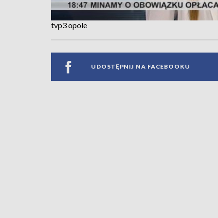
tvp3 opole
UDOSTĘPNIJ NA FACEBOOKU