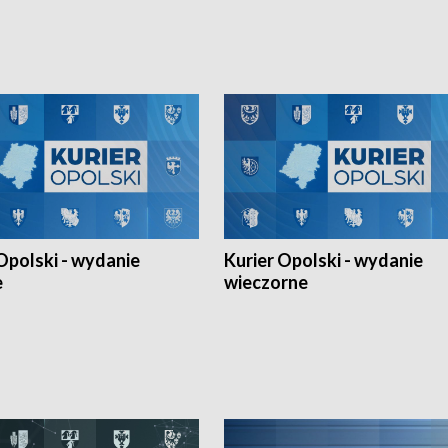
Ligi Narodów. Rywalizacja
opolskich wątków.
ę w węgierskim Szolnok.
Opolski - wydanie
Kurier Opolski - wydanie
e
wieczorne