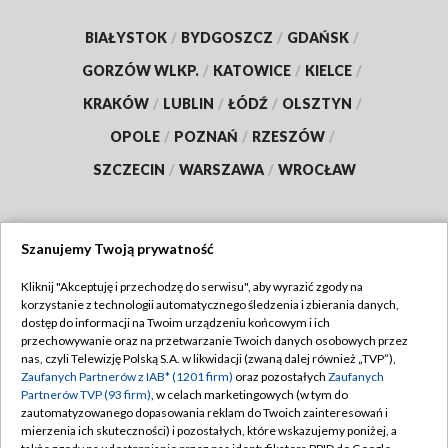
BIAŁYSTOK
/
BYDGOSZCZ
/
GDAŃSK
/
GORZÓW WLKP.
/
KATOWICE
/
KIELCE
/
KRAKÓW
/
LUBLIN
/
ŁÓDŹ
/
OLSZTYN
/
OPOLE
/
POZNAŃ
/
RZESZÓW
/
SZCZECIN
/
WARSZAWA
/
WROCŁAW
Szanujemy Twoją prywatność
Dołącz do nas:
Kliknij "Akceptuję i przechodzę do serwisu", aby wyrazić zgody na
korzystanie z technologii automatycznego śledzenia i zbierania danych,
TVP
dostęp do informacji na Twoim urządzeniu końcowym i ich
Abonament TVP
przechowywanie oraz na przetwarzanie Twoich danych osobowych przez
Regulamin TVP
nas, czyli Telewizję Polską S.A. w likwidacji (zwaną dalej również „TVP”),
Emisja w TVP
Zaufanych Partnerów z IAB* (1201 firm)
oraz pozostałych
Zaufanych
Polityka prywatności
Partnerów TVP (93 firm)
, w celach marketingowych (w tym do
Centrum informacji TVP
Moje zgody
zautomatyzowanego dopasowania reklam do Twoich zainteresowań i
mierzenia ich skuteczności) i pozostałych, które wskazujemy poniżej, a
Naziemna Telewizja Cyfrowa
Pomoc