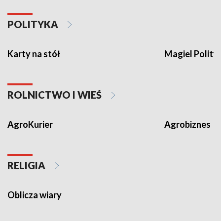
POLITYKA
Karty na stół
Magiel Polity
ROLNICTWO I WIEŚ
AgroKurier
Agrobiznes
RELIGIA
Oblicza wiary