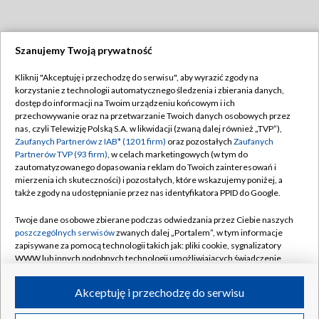
Szanujemy Twoją prywatność
Dołącz do nas:
Kliknij "Akceptuję i przechodzę do serwisu", aby wyrazić zgody na
korzystanie z technologii automatycznego śledzenia i zbierania danych,
TVP
dostęp do informacji na Twoim urządzeniu końcowym i ich
Abonament TVP
przechowywanie oraz na przetwarzanie Twoich danych osobowych przez
Regulamin TVP
nas, czyli Telewizję Polską S.A. w likwidacji (zwaną dalej również „TVP”),
Emisja w TVP
Zaufanych Partnerów z IAB* (1201 firm)
Polityka prywatności
oraz pozostałych
Zaufanych
Partnerów TVP (93 firm)
, w celach marketingowych (w tym do
Centrum informacji TVP
Moje zgody
zautomatyzowanego dopasowania reklam do Twoich zainteresowań i
mierzenia ich skuteczności) i pozostałych, które wskazujemy poniżej, a
Naziemna Telewizja Cyfrowa
Pomoc
także zgody na udostępnianie przez nas identyfikatora PPID do Google.
Sklep TVP
Biuro reklamy
Twoje dane osobowe zbierane podczas odwiedzania przez Ciebie naszych
Rada Programowa
poszczególnych serwisów
zwanych dalej „Portalem”, w tym informacje
Kontakt
zapisywane za pomocą technologii takich jak: pliki cookie, sygnalizatory
System NOS
WWW lub innych podobnych technologii umożliwiających świadczenie
dopasowanych i bezpiecznych usług, personalizację treści oraz reklam,
Informacje o nadawcy
Kanały
udostępnianie funkcji mediów społecznościowych oraz analizowanie
Akceptuję i przechodzę do serwisu
ruchu w Internecie.
Program dla prasy
©2026 Telewizja Polska S.A. w likwidacji