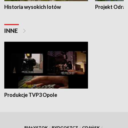
Historia wysokich lotów
Projekt Odra
INNE
Produkcje TVP3 Opole
BIAŁYSTOK
/
BYDGOSZCZ
/
GDAŃSK
/