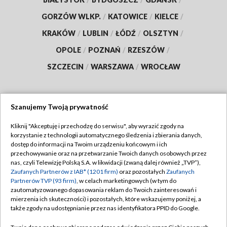
GORZÓW WLKP.
/
KATOWICE
/
KIELCE
/
KRAKÓW
/
LUBLIN
/
ŁÓDŹ
/
OLSZTYN
/
OPOLE
/
POZNAŃ
/
RZESZÓW
/
SZCZECIN
/
WARSZAWA
/
WROCŁAW
Szanujemy Twoją prywatność
Dołącz do nas:
Kliknij "Akceptuję i przechodzę do serwisu", aby wyrazić zgody na
korzystanie z technologii automatycznego śledzenia i zbierania danych,
TVP
dostęp do informacji na Twoim urządzeniu końcowym i ich
Abonament TVP
przechowywanie oraz na przetwarzanie Twoich danych osobowych przez
Regulamin TVP
nas, czyli Telewizję Polską S.A. w likwidacji (zwaną dalej również „TVP”),
Emisja w TVP
Zaufanych Partnerów z IAB* (1201 firm)
oraz pozostałych
Zaufanych
Polityka prywatności
Partnerów TVP (93 firm)
, w celach marketingowych (w tym do
Centrum informacji TVP
Moje zgody
zautomatyzowanego dopasowania reklam do Twoich zainteresowań i
mierzenia ich skuteczności) i pozostałych, które wskazujemy poniżej, a
Naziemna Telewizja Cyfrowa
Pomoc
także zgody na udostępnianie przez nas identyfikatora PPID do Google.
Sklep TVP
Biuro reklamy