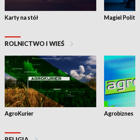
Karty na stół
Magiel Polity
ROLNICTWO I WIEŚ
AgroKurier
Agrobiznes
RELIGIA