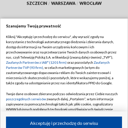
SZCZECIN
/
WARSZAWA
/
WROCŁAW
Szanujemy Twoją prywatność
Dołącz do nas:
Kliknij "Akceptuję i przechodzę do serwisu", aby wyrazić zgody na
korzystanie z technologii automatycznego śledzenia i zbierania danych,
TVP
dostęp do informacji na Twoim urządzeniu końcowym i ich
Abonament TVP
przechowywanie oraz na przetwarzanie Twoich danych osobowych przez
Regulamin TVP
nas, czyli Telewizję Polską S.A. w likwidacji (zwaną dalej również „TVP”),
Emisja w TVP
Zaufanych Partnerów z IAB* (1201 firm)
oraz pozostałych
Zaufanych
Polityka prywatności
Partnerów TVP (93 firm)
, w celach marketingowych (w tym do
Centrum informacji TVP
Moje zgody
zautomatyzowanego dopasowania reklam do Twoich zainteresowań i
mierzenia ich skuteczności) i pozostałych, które wskazujemy poniżej, a
Naziemna Telewizja Cyfrowa
Pomoc
także zgody na udostępnianie przez nas identyfikatora PPID do Google.
Sklep TVP
Biuro reklamy
Twoje dane osobowe zbierane podczas odwiedzania przez Ciebie naszych
Rada Programowa
poszczególnych serwisów
zwanych dalej „Portalem”, w tym informacje
Kontakt
zapisywane za pomocą technologii takich jak: pliki cookie, sygnalizatory
System NOS
WWW lub innych podobnych technologii umożliwiających świadczenie
dopasowanych i bezpiecznych usług, personalizację treści oraz reklam,
Informacje o nadawcy
Kanały
udostępnianie funkcji mediów społecznościowych oraz analizowanie
Akceptuję i przechodzę do serwisu
ruchu w Internecie.
Program dla prasy