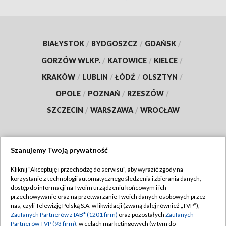
BIAŁYSTOK
/
BYDGOSZCZ
/
GDAŃSK
/
GORZÓW WLKP.
/
KATOWICE
/
KIELCE
/
KRAKÓW
/
LUBLIN
/
ŁÓDŹ
/
OLSZTYN
/
OPOLE
/
POZNAŃ
/
RZESZÓW
/
SZCZECIN
/
WARSZAWA
/
WROCŁAW
Szanujemy Twoją prywatność
Dołącz do nas:
Kliknij "Akceptuję i przechodzę do serwisu", aby wyrazić zgody na
korzystanie z technologii automatycznego śledzenia i zbierania danych,
TVP
dostęp do informacji na Twoim urządzeniu końcowym i ich
Abonament TVP
przechowywanie oraz na przetwarzanie Twoich danych osobowych przez
Regulamin TVP
nas, czyli Telewizję Polską S.A. w likwidacji (zwaną dalej również „TVP”),
Emisja w TVP
Polityka prywatności
Zaufanych Partnerów z IAB* (1201 firm)
oraz pozostałych
Zaufanych
Partnerów TVP (93 firm)
, w celach marketingowych (w tym do