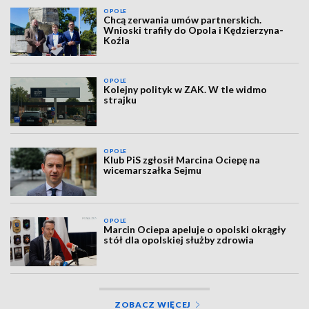
OPOLE
Chcą zerwania umów partnerskich.
Wnioski trafiły do Opola i Kędzierzyna-
Koźla
OPOLE
Kolejny polityk w ZAK. W tle widmo
strajku
OPOLE
Klub PiS zgłosił Marcina Ociepę na
wicemarszałka Sejmu
OPOLE
Marcin Ociepa apeluje o opolski okrągły
stół dla opolskiej służby zdrowia
ZOBACZ WIĘCEJ