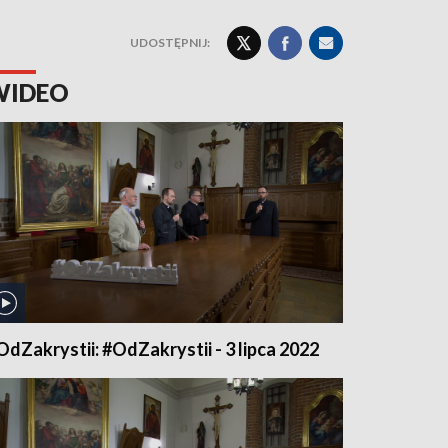
UDOSTĘPNIJ:
WIDEO
OdZakrystii: #OdZakrystii - 3 lipca 2022