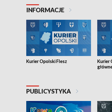
Juniorów Młodszych w kolarstwie
Otwartyc
torowym.
plażowej
INFORMACJE
meczu Ko
Kurier Opolski Flesz
Kurier 
główn
PUBLICYSTYKA