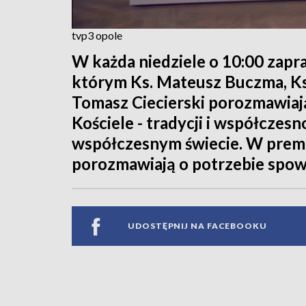
tvp3 opole
W każda niedziele o 10:00 zap
którym Ks. Mateusz Buczma, Ks.
Tomasz Ciecierski porozmawiają
Kościele - tradycji i współczesn
współczesnym świecie. W prem
porozmawiają o potrzebie spowi
UDOSTĘPNIJ NA FACEBOOKU