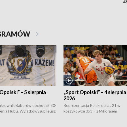
2
OGRAMÓW
Opolski” – 5 sierpnia
„Sport Opolski” – 4 sierpnia
2026
rownik Baborów obchodził 80-
Reprezentacja Polski do lat 21 w
nienia klubu. Wyjątkowy jubileusz
koszykówce 3x3 – z Mikołajem
 na sportowo. W programie
Kowalczykiem z opolskiego AZS-u 
 turnieju eliminacyjnym
składzie - wygrała dwa z trzech tur