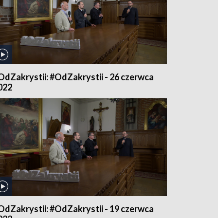
OdZakrystii: #OdZakrystii - 26 czerwca
022
OdZakrystii: #OdZakrystii - 19 czerwca