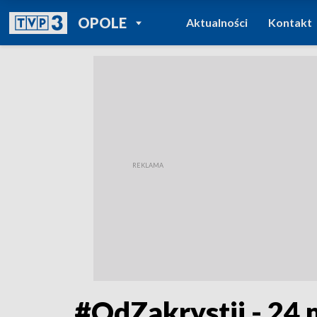
POWRÓT DO
OPOLE
Aktualności
Kontakt
TVP REGIONY
#OdZakrystii - 24