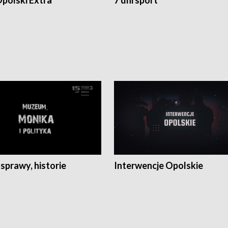
polski Extra
7 dni sport
 sprawy, historie
Interwencje Opolskie