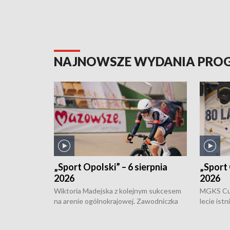
NAJNOWSZE WYDANIA PR
„Sport Opolski” – 6 sierpnia
„Sport 
2026
2026
Wiktoria Madejska z kolejnym sukcesem
MGKS Cuk
na arenie ogólnokrajowej. Zawodniczka
lecie ist
Klubu Kolarskiego Ziemia Brzeska
odbył się
została podwójna Mistrzynią Polski
również o