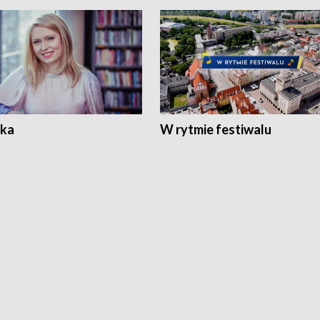
ka
W rytmie festiwalu