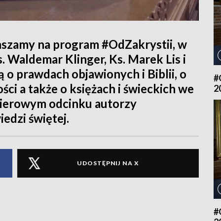
raszamy na program #OdZakrystii, w
 Waldemar Klinger, Ks. Marek Lis i
 o prawdach objawionych i Biblii, o
#
ości a także o księżach i świeckich we
2
ierowym odcinku autorzy
edzi świętej.
UDOSTĘPNIJ NA X
#