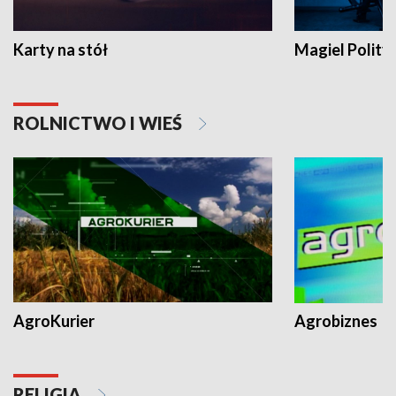
Karty na stół
Magiel Polity
ROLNICTWO I WIEŚ
AgroKurier
Agrobiznes
RELIGIA