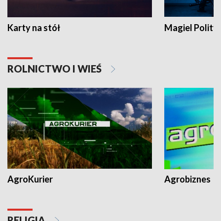
Karty na stół
Magiel Polity
ROLNICTWO I WIEŚ
AgroKurier
Agrobiznes
RELIGIA