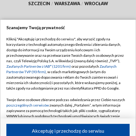
SZCZECIN
/
WARSZAWA
/
WROCŁAW
Szanujemy Twoją prywatność
Dołącz do nas:
Kliknij "Akceptuję i przechodzę do serwisu", aby wyrazić zgody na
korzystanie z technologii automatycznego śledzenia i zbierania danych,
TVP
dostęp do informacji na Twoim urządzeniu końcowym i ich
Abonament TVP
przechowywanie oraz na przetwarzanie Twoich danych osobowych przez
Regulamin TVP
nas, czyli Telewizję Polską S.A. w likwidacji (zwaną dalej również „TVP”),
Emisja w TVP
Zaufanych Partnerów z IAB* (1201 firm)
oraz pozostałych
Zaufanych
Polityka prywatności
Partnerów TVP (93 firm)
, w celach marketingowych (w tym do
Centrum informacji TVP
Moje zgody
zautomatyzowanego dopasowania reklam do Twoich zainteresowań i
mierzenia ich skuteczności) i pozostałych, które wskazujemy poniżej, a
Naziemna Telewizja Cyfrowa
Pomoc
także zgody na udostępnianie przez nas identyfikatora PPID do Google.
Sklep TVP
Biuro reklamy
Twoje dane osobowe zbierane podczas odwiedzania przez Ciebie naszych
Rada Programowa
poszczególnych serwisów
zwanych dalej „Portalem”, w tym informacje
Kontakt
zapisywane za pomocą technologii takich jak: pliki cookie, sygnalizatory
System NOS
WWW lub innych podobnych technologii umożliwiających świadczenie
dopasowanych i bezpiecznych usług, personalizację treści oraz reklam,
Informacje o nadawcy
Kanały
udostępnianie funkcji mediów społecznościowych oraz analizowanie
Akceptuję i przechodzę do serwisu
ruchu w Internecie.
Program dla prasy