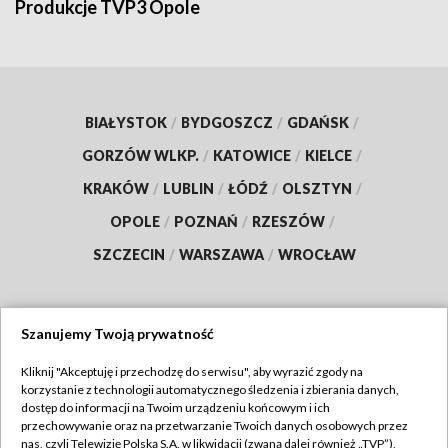
Produkcje TVP3 Opole
BIAŁYSTOK
/
BYDGOSZCZ
/
GDAŃSK
/
GORZÓW WLKP.
/
KATOWICE
/
KIELCE
/
KRAKÓW
/
LUBLIN
/
ŁÓDŹ
/
OLSZTYN
/
OPOLE
/
POZNAŃ
/
RZESZÓW
/
SZCZECIN
/
WARSZAWA
/
WROCŁAW
Szanujemy Twoją prywatność
Dołącz do nas:
Kliknij "Akceptuję i przechodzę do serwisu", aby wyrazić zgody na
korzystanie z technologii automatycznego śledzenia i zbierania danych,
TVP
dostęp do informacji na Twoim urządzeniu końcowym i ich
Abonament TVP
przechowywanie oraz na przetwarzanie Twoich danych osobowych przez
Regulamin TVP
nas, czyli Telewizję Polską S.A. w likwidacji (zwaną dalej również „TVP”),