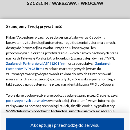
SZCZECIN
/
WARSZAWA
/
WROCŁAW
Szanujemy Twoją prywatność
Dołącz do nas:
Kliknij "Akceptuję i przechodzę do serwisu", aby wyrazić zgody na
korzystanie z technologii automatycznego śledzenia i zbierania danych,
TVP
dostęp do informacji na Twoim urządzeniu końcowym i ich
Abonament TVP
przechowywanie oraz na przetwarzanie Twoich danych osobowych przez
Regulamin TVP
nas, czyli Telewizję Polską S.A. w likwidacji (zwaną dalej również „TVP”),
Emisja w TVP
Zaufanych Partnerów z IAB* (1201 firm)
oraz pozostałych
Zaufanych
Polityka prywatności
Partnerów TVP (93 firm)
, w celach marketingowych (w tym do
Centrum informacji TVP
Moje zgody
zautomatyzowanego dopasowania reklam do Twoich zainteresowań i
mierzenia ich skuteczności) i pozostałych, które wskazujemy poniżej, a
Naziemna Telewizja Cyfrowa
Pomoc
także zgody na udostępnianie przez nas identyfikatora PPID do Google.
Sklep TVP
Biuro reklamy
Twoje dane osobowe zbierane podczas odwiedzania przez Ciebie naszych
Rada Programowa
poszczególnych serwisów
zwanych dalej „Portalem”, w tym informacje
Kontakt
zapisywane za pomocą technologii takich jak: pliki cookie, sygnalizatory
System NOS
WWW lub innych podobnych technologii umożliwiających świadczenie
dopasowanych i bezpiecznych usług, personalizację treści oraz reklam,
Informacje o nadawcy
Kanały
udostępnianie funkcji mediów społecznościowych oraz analizowanie
Akceptuję i przechodzę do serwisu
ruchu w Internecie.
Program dla prasy