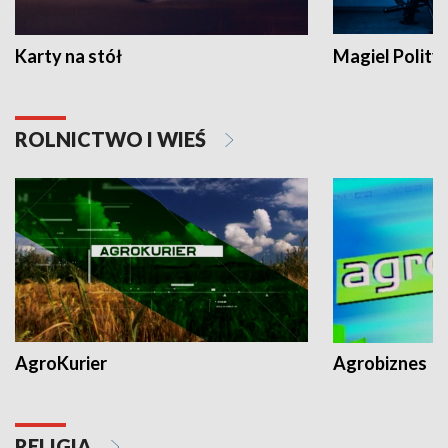
Karty na stół
Magiel Polity
ROLNICTWO I WIEŚ
AgroKurier
Agrobiznes
RELIGIA