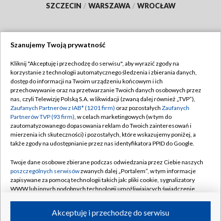
SZCZECIN
/
WARSZAWA
/
WROCŁAW
Szanujemy Twoją prywatność
Dołącz do nas:
Kliknij "Akceptuję i przechodzę do serwisu", aby wyrazić zgody na
korzystanie z technologii automatycznego śledzenia i zbierania danych,
TVP
dostęp do informacji na Twoim urządzeniu końcowym i ich
Abonament TVP
przechowywanie oraz na przetwarzanie Twoich danych osobowych przez
Regulamin TVP
nas, czyli Telewizję Polską S.A. w likwidacji (zwaną dalej również „TVP”),
Emisja w TVP
Zaufanych Partnerów z IAB* (1201 firm)
oraz pozostałych
Zaufanych
Polityka prywatności
Partnerów TVP (93 firm)
, w celach marketingowych (w tym do
Centrum informacji TVP
Moje zgody
zautomatyzowanego dopasowania reklam do Twoich zainteresowań i
mierzenia ich skuteczności) i pozostałych, które wskazujemy poniżej, a
Naziemna Telewizja Cyfrowa
Pomoc
także zgody na udostępnianie przez nas identyfikatora PPID do Google.
Sklep TVP
Biuro reklamy
Twoje dane osobowe zbierane podczas odwiedzania przez Ciebie naszych
Rada Programowa
poszczególnych serwisów
zwanych dalej „Portalem”, w tym informacje
Kontakt
zapisywane za pomocą technologii takich jak: pliki cookie, sygnalizatory
System NOS
WWW lub innych podobnych technologii umożliwiających świadczenie
dopasowanych i bezpiecznych usług, personalizację treści oraz reklam,
Informacje o nadawcy
Kanały
udostępnianie funkcji mediów społecznościowych oraz analizowanie
Akceptuję i przechodzę do serwisu
ruchu w Internecie.
Program dla prasy