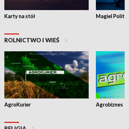
Karty na stół
Magiel Polity
ROLNICTWO I WIEŚ
AgroKurier
Agrobiznes
RELIGIA