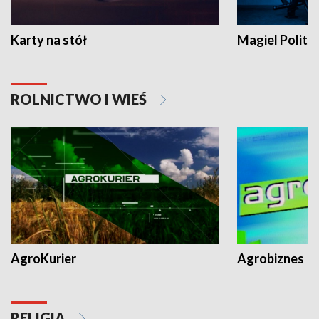
Karty na stół
Magiel Polity
ROLNICTWO I WIEŚ
AgroKurier
Agrobiznes
RELIGIA