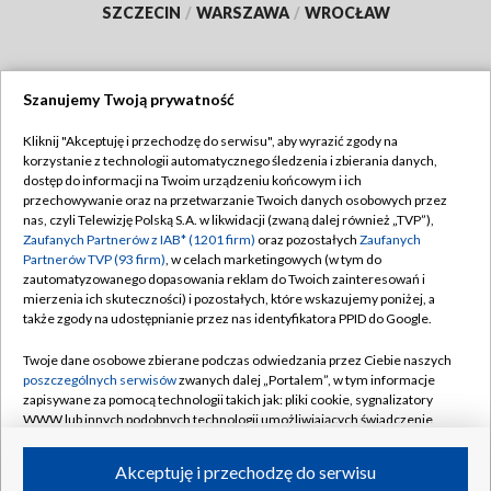
SZCZECIN
/
WARSZAWA
/
WROCŁAW
Szanujemy Twoją prywatność
Dołącz do nas:
Kliknij "Akceptuję i przechodzę do serwisu", aby wyrazić zgody na
korzystanie z technologii automatycznego śledzenia i zbierania danych,
TVP
dostęp do informacji na Twoim urządzeniu końcowym i ich
Abonament TVP
przechowywanie oraz na przetwarzanie Twoich danych osobowych przez
Regulamin TVP
nas, czyli Telewizję Polską S.A. w likwidacji (zwaną dalej również „TVP”),
Emisja w TVP
Zaufanych Partnerów z IAB* (1201 firm)
oraz pozostałych
Zaufanych
Polityka prywatności
Partnerów TVP (93 firm)
, w celach marketingowych (w tym do
Centrum informacji TVP
Moje zgody
zautomatyzowanego dopasowania reklam do Twoich zainteresowań i
mierzenia ich skuteczności) i pozostałych, które wskazujemy poniżej, a
Naziemna Telewizja Cyfrowa
Pomoc
także zgody na udostępnianie przez nas identyfikatora PPID do Google.
Sklep TVP
Biuro reklamy
Twoje dane osobowe zbierane podczas odwiedzania przez Ciebie naszych
Rada Programowa
poszczególnych serwisów
zwanych dalej „Portalem”, w tym informacje
Kontakt
zapisywane za pomocą technologii takich jak: pliki cookie, sygnalizatory
System NOS
WWW lub innych podobnych technologii umożliwiających świadczenie
dopasowanych i bezpiecznych usług, personalizację treści oraz reklam,
Informacje o nadawcy
Kanały
udostępnianie funkcji mediów społecznościowych oraz analizowanie
Akceptuję i przechodzę do serwisu
ruchu w Internecie.
Program dla prasy