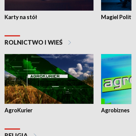
Karty na stół
Magiel Polity
ROLNICTWO I WIEŚ
AgroKurier
Agrobiznes
RELIGIA