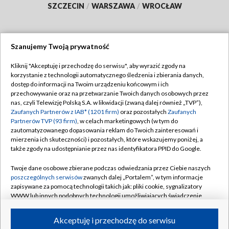
SZCZECIN
/
WARSZAWA
/
WROCŁAW
Szanujemy Twoją prywatność
Dołącz do nas:
Kliknij "Akceptuję i przechodzę do serwisu", aby wyrazić zgody na
korzystanie z technologii automatycznego śledzenia i zbierania danych,
TVP
dostęp do informacji na Twoim urządzeniu końcowym i ich
Abonament TVP
przechowywanie oraz na przetwarzanie Twoich danych osobowych przez
Regulamin TVP
nas, czyli Telewizję Polską S.A. w likwidacji (zwaną dalej również „TVP”),
Emisja w TVP
Zaufanych Partnerów z IAB* (1201 firm)
oraz pozostałych
Zaufanych
Polityka prywatności
Partnerów TVP (93 firm)
, w celach marketingowych (w tym do
Centrum informacji TVP
Moje zgody
zautomatyzowanego dopasowania reklam do Twoich zainteresowań i
mierzenia ich skuteczności) i pozostałych, które wskazujemy poniżej, a
Naziemna Telewizja Cyfrowa
Pomoc
także zgody na udostępnianie przez nas identyfikatora PPID do Google.
Sklep TVP
Biuro reklamy
Twoje dane osobowe zbierane podczas odwiedzania przez Ciebie naszych
Rada Programowa
poszczególnych serwisów
zwanych dalej „Portalem”, w tym informacje
Kontakt
zapisywane za pomocą technologii takich jak: pliki cookie, sygnalizatory
System NOS
WWW lub innych podobnych technologii umożliwiających świadczenie
dopasowanych i bezpiecznych usług, personalizację treści oraz reklam,
Informacje o nadawcy
Kanały
udostępnianie funkcji mediów społecznościowych oraz analizowanie
Akceptuję i przechodzę do serwisu
ruchu w Internecie.
Program dla prasy