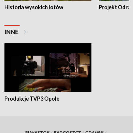
Historia wysokich lotów
Projekt Odra
INNE
Produkcje TVP3 Opole
BIAŁYSTOK
/
BYDGOSZCZ
/
GDAŃSK
/