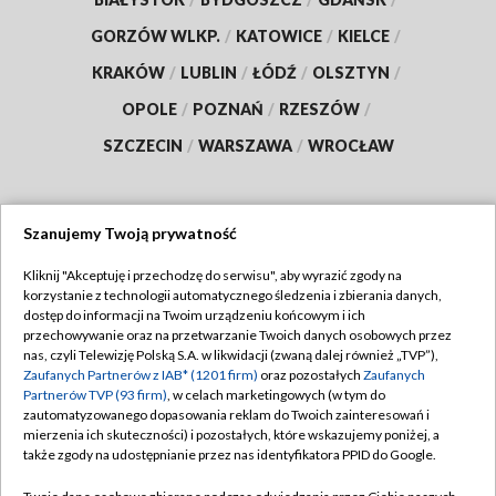
GORZÓW WLKP.
/
KATOWICE
/
KIELCE
/
KRAKÓW
/
LUBLIN
/
ŁÓDŹ
/
OLSZTYN
/
OPOLE
/
POZNAŃ
/
RZESZÓW
/
SZCZECIN
/
WARSZAWA
/
WROCŁAW
Szanujemy Twoją prywatność
Dołącz do nas:
Kliknij "Akceptuję i przechodzę do serwisu", aby wyrazić zgody na
korzystanie z technologii automatycznego śledzenia i zbierania danych,
TVP
dostęp do informacji na Twoim urządzeniu końcowym i ich
Abonament TVP
przechowywanie oraz na przetwarzanie Twoich danych osobowych przez
Regulamin TVP
nas, czyli Telewizję Polską S.A. w likwidacji (zwaną dalej również „TVP”),
Emisja w TVP
Zaufanych Partnerów z IAB* (1201 firm)
oraz pozostałych
Zaufanych
Polityka prywatności
Partnerów TVP (93 firm)
, w celach marketingowych (w tym do
Centrum informacji TVP
Moje zgody
zautomatyzowanego dopasowania reklam do Twoich zainteresowań i
mierzenia ich skuteczności) i pozostałych, które wskazujemy poniżej, a
Naziemna Telewizja Cyfrowa
Pomoc
także zgody na udostępnianie przez nas identyfikatora PPID do Google.
Sklep TVP
Biuro reklamy