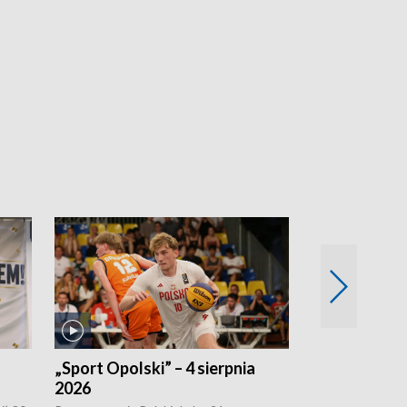
„Sport Opolski” – 4 sierpnia
„Sport Opolsk
2026
2026