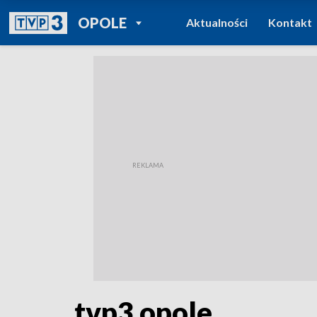
POWRÓT DO
OPOLE
Aktualności
Kontakt
TVP REGIONY
tvp3 opole