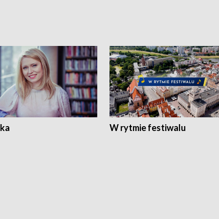
ka
W rytmie festiwalu