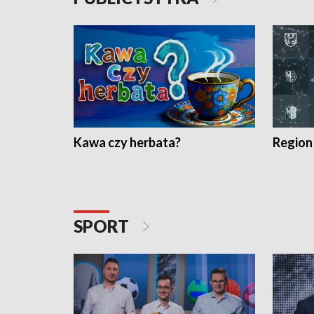
Kawa czy herbata?
Region
SPORT