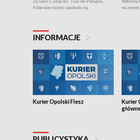
Za nami 5. etap 83. Tour de Pologne.
Wiktoria
Kolarskie święto zawitało na
na arenie
Opolszczyznę.
Klubu Kol
została p
Juniorów
torowym.
INFORMACJE
Kurier Opolski Flesz
Kurier 
główn
PUBLICYSTYKA