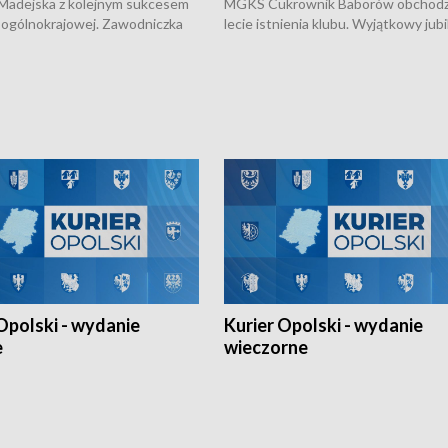
 Madejska z kolejnym sukcesem
MGKS Cukrownik Baborów obchodzi
 ogólnokrajowej. Zawodniczka
lecie istnienia klubu. Wyjątkowy jub
arskiego Ziemia Brzeska
odbył się na sportowo. W programie
odwójna Mistrzynią Polski
również o turnieju eliminacyjnym
 Młodszych w kolarstwie
Otwartych Mistrzostw w siatkówce
plażowej amatorów w Opolu oraz o
meczu Kolejarza Opole. Zapraszamy
Opolski - wydanie
Kurier Opolski - wydanie
e
wieczorne