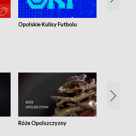
Opolskie Kulisy Futbolu
Złote chwile
sportu
Róże Opolszczyzny
Czas report