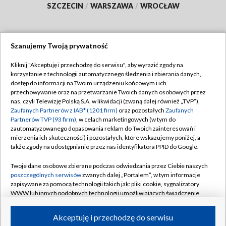
SZCZECIN
/
WARSZAWA
/
WROCŁAW
Szanujemy Twoją prywatność
Dołącz do nas:
Kliknij "Akceptuję i przechodzę do serwisu", aby wyrazić zgody na
korzystanie z technologii automatycznego śledzenia i zbierania danych,
TVP
dostęp do informacji na Twoim urządzeniu końcowym i ich
Abonament TVP
przechowywanie oraz na przetwarzanie Twoich danych osobowych przez
Regulamin TVP
nas, czyli Telewizję Polską S.A. w likwidacji (zwaną dalej również „TVP”),
Emisja w TVP
Zaufanych Partnerów z IAB* (1201 firm)
oraz pozostałych
Zaufanych
Polityka prywatności
Partnerów TVP (93 firm)
, w celach marketingowych (w tym do
Centrum informacji TVP
Moje zgody
zautomatyzowanego dopasowania reklam do Twoich zainteresowań i
mierzenia ich skuteczności) i pozostałych, które wskazujemy poniżej, a
Naziemna Telewizja Cyfrowa
Pomoc
także zgody na udostępnianie przez nas identyfikatora PPID do Google.
Sklep TVP
Biuro reklamy
Twoje dane osobowe zbierane podczas odwiedzania przez Ciebie naszych
Rada Programowa
poszczególnych serwisów
zwanych dalej „Portalem”, w tym informacje
Kontakt
zapisywane za pomocą technologii takich jak: pliki cookie, sygnalizatory
System NOS
WWW lub innych podobnych technologii umożliwiających świadczenie
dopasowanych i bezpiecznych usług, personalizację treści oraz reklam,
Informacje o nadawcy
Kanały
udostępnianie funkcji mediów społecznościowych oraz analizowanie
Akceptuję i przechodzę do serwisu
ruchu w Internecie.
Program dla prasy