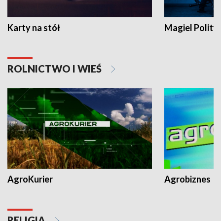
Karty na stół
Magiel Polity
ROLNICTWO I WIEŚ
AgroKurier
Agrobiznes
RELIGIA