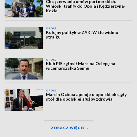
Chcą zerwania umów partnerskich.
Wnioski trafiły do Opola i Kędzierzyna-
Koźla
OPOLE
Kolejny polityk w ZAK. W tle widmo
strajku
OPOLE
Klub PiS zgłosił Marcina Ociepę na
wicemarszałka Sejmu
OPOLE
Marcin Ociepa apeluje o opolski okrągły
stół dla opolskiej służby zdrowia
ZOBACZ WIĘCEJ