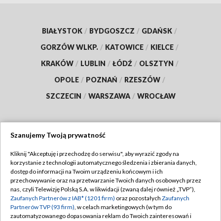
BIAŁYSTOK
/
BYDGOSZCZ
/
GDAŃSK
/
GORZÓW WLKP.
/
KATOWICE
/
KIELCE
/
KRAKÓW
/
LUBLIN
/
ŁÓDŹ
/
OLSZTYN
/
OPOLE
/
POZNAŃ
/
RZESZÓW
/
SZCZECIN
/
WARSZAWA
/
WROCŁAW
Szanujemy Twoją prywatność
Dołącz do nas:
Kliknij "Akceptuję i przechodzę do serwisu", aby wyrazić zgody na
korzystanie z technologii automatycznego śledzenia i zbierania danych,
TVP
dostęp do informacji na Twoim urządzeniu końcowym i ich
Abonament TVP
przechowywanie oraz na przetwarzanie Twoich danych osobowych przez
Regulamin TVP
nas, czyli Telewizję Polską S.A. w likwidacji (zwaną dalej również „TVP”),
Emisja w TVP
Polityka prywatności
Zaufanych Partnerów z IAB* (1201 firm)
oraz pozostałych
Zaufanych
Partnerów TVP (93 firm)
, w celach marketingowych (w tym do
Centrum informacji TVP
Moje zgody
zautomatyzowanego dopasowania reklam do Twoich zainteresowań i