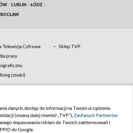
KÓW
/
LUBLIN
/
ŁÓDŹ
/
ROCŁAW
 Telewizja Cyfrowa
Sklep TVP
la prasy
tograficzny
sing (znaki)
klamy
Kontakt
rania danych, dostęp do informacji na Twoim urządzeniu
idacji (zwaną dalej również „TVP”),
Zaufanych Partnerów
anego dopasowania reklam do Twoich zainteresowań i
a PPID do Google.