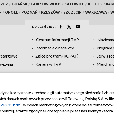
SZCZ
/
GDAŃSK
/
GORZÓW WLKP.
/
KATOWICE
/
KIELCE
/
KRA
N
/
OPOLE
/
POZNAŃ
/
RZESZÓW
/
SZCZECIN
/
WARSZAWA
/
W
Dołącz do nas:
Centrum informacji TVP
Naziemna
Informacje o nadawcy
Program d
zetargowe
Zgłoś program (ROPAT)
Serwis fo
wizyjna
Kariera w TVP
Merchandi
Polityka prywatności
Moje zgody
Pomoc
Biuro re
ody na korzystanie z technologii automatycznego śledzenia i zbie
 danych osobowych przez nas, czyli Telewizję Polską S.A. w likw
VP (93 firm)
, w celach marketingowych (w tym do zautomatyzow
 poniżej, a także zgody na udostępnianie przez nas identyfikator