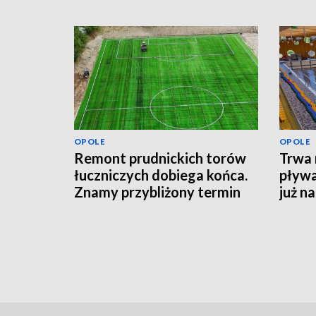
OPOLE
OPOLE
Remont prudnickich torów
Trwa 
łuczniczych dobiega końca.
pływa
Znamy przybliżony termin
już n
otwarcia obiektu