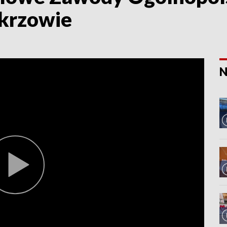
akrzowie
N