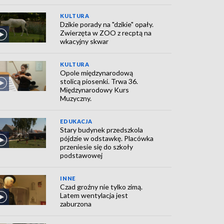
KULTURA
Dzikie porady na "dzikie" opały.
Zwierzęta w ZOO z recptą na
wkacyjny skwar
KULTURA
Opole międzynarodową
stolicą piosenki. Trwa 36.
Międzynarodowy Kurs
Muzyczny.
EDUKACJA
Stary budynek przedszkola
pójdzie w odstawkę. Placówka
przeniesie się do szkoły
podstawowej
INNE
Czad groźny nie tylko zimą.
Latem wentylacja jest
zaburzona