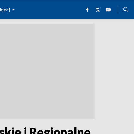
ęcej
kie i Regionalne