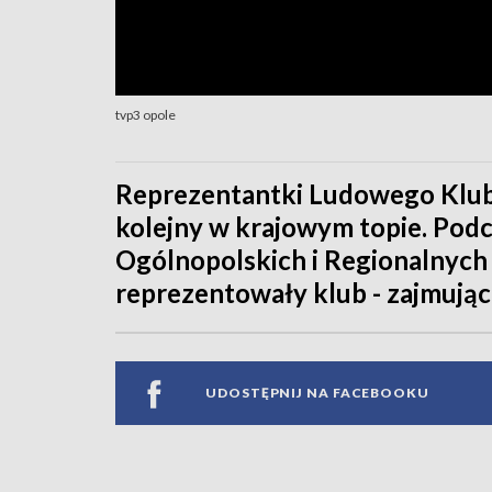
tvp3 opole
Reprezentantki Ludowego Klubu
kolejny w krajowym topie. Po
Ogólnopolskich i Regionalnych
reprezentowały klub - zajmując
UDOSTĘPNIJ NA FACEBOOKU