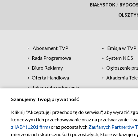
BIAŁYSTOK
/
BYDGO
OLSZTY
Abonament TVP
Emisja w TVP
Rada Programowa
System NOS
Biuro Reklamy
Ogłoszenie pr
Oferta Handlowa
Akademia Tele
Telegazeta ogłoszenia
Szanujemy Twoją prywatność
Regulamin TVP
Kliknij "Akceptuję i przechodzę do serwisu", aby wyrazić zg
końcowym i ich przechowywanie oraz na przetwarzanie Twoich
z IAB* (1201 firm)
oraz pozostałych
Zaufanych Partnerów T
mierzenia ich skuteczności) i pozostałych, które wskazujemy