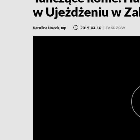
w Ujeżdżeniu w Z
Karolina Nocek, mp
2019-03-10
|
ZAKRZÓW