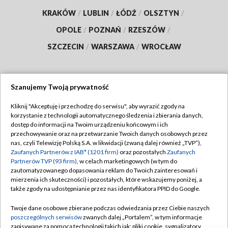
KRAKÓW
/
LUBLIN
/
ŁÓDŹ
/
OLSZTYN
/
OPOLE
/
POZNAŃ
/
RZESZÓW
/
SZCZECIN
/
WARSZAWA
/
WROCŁAW
Szanujemy Twoją prywatność
Dołącz do nas:
Kliknij "Akceptuję i przechodzę do serwisu", aby wyrazić zgody na
korzystanie z technologii automatycznego śledzenia i zbierania danych,
TVP
dostęp do informacji na Twoim urządzeniu końcowym i ich
Abonament TVP
przechowywanie oraz na przetwarzanie Twoich danych osobowych przez
Regulamin TVP
nas, czyli Telewizję Polską S.A. w likwidacji (zwaną dalej również „TVP”),
Emisja w TVP
Polityka prywatności
Zaufanych Partnerów z IAB* (1201 firm)
oraz pozostałych
Zaufanych
Partnerów TVP (93 firm)
, w celach marketingowych (w tym do
Centrum informacji TVP
Moje zgody
zautomatyzowanego dopasowania reklam do Twoich zainteresowań i
mierzenia ich skuteczności) i pozostałych, które wskazujemy poniżej, a
Naziemna Telewizja Cyfrowa
Pomoc
także zgody na udostępnianie przez nas identyfikatora PPID do Google.
Sklep TVP
Biuro reklamy
Twoje dane osobowe zbierane podczas odwiedzania przez Ciebie naszych
Rada Programowa
Kontakt
poszczególnych serwisów
zwanych dalej „Portalem”, w tym informacje
zapisywane za pomocą technologii takich jak: pliki cookie, sygnalizatory