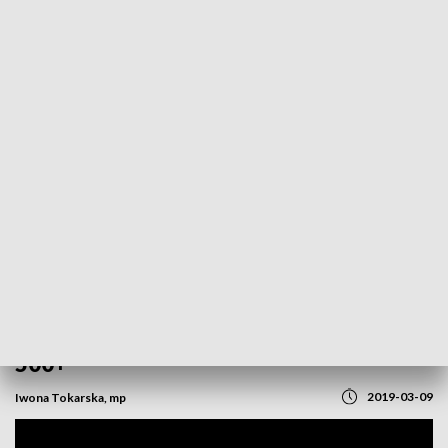
POWRÓT DO
OPOLE
TVP REGIONY
Gorąca dyskusja "W centrum uwagi".
Opolscy politycy podzieleni w sprawie
500+
2019-03-09
Iwona Tokarska, mp