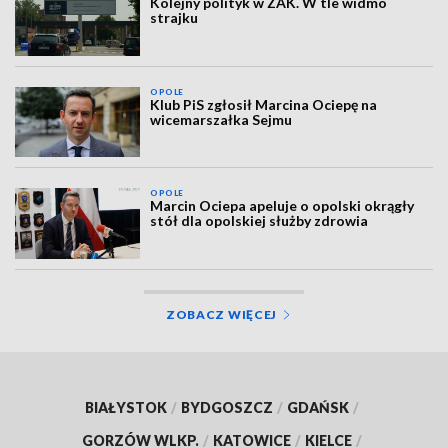
Kolejny polityk w ZAK. W tle widmo
strajku
OPOLE
Klub PiS zgłosił Marcina Ociepę na
wicemarszałka Sejmu
OPOLE
Marcin Ociepa apeluje o opolski okrągły
stół dla opolskiej służby zdrowia
ZOBACZ WIĘCEJ
BIAŁYSTOK
/
BYDGOSZCZ
/
GDAŃSK
/
GORZÓW WLKP.
/
KATOWICE
/
KIELCE
/