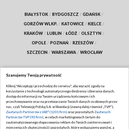
BIAŁYSTOK
/
BYDGOSZCZ
/
GDAŃSK
/
GORZÓW WLKP.
/
KATOWICE
/
KIELCE
/
KRAKÓW
/
LUBLIN
/
ŁÓDŹ
/
OLSZTYN
/
OPOLE
/
POZNAŃ
/
RZESZÓW
/
SZCZECIN
/
WARSZAWA
/
WROCŁAW
Szanujemy Twoją prywatność
Dołącz do nas:
Kliknij "Akceptuję i przechodzę do serwisu", aby wyrazić zgody na
korzystanie z technologii automatycznego śledzenia i zbierania danych,
TVP
dostęp do informacji na Twoim urządzeniu końcowym i ich
Abonament TVP
przechowywanie oraz na przetwarzanie Twoich danych osobowych przez
Regulamin TVP
nas, czyli Telewizję Polską S.A. w likwidacji (zwaną dalej również „TVP”),
Emisja w TVP
Zaufanych Partnerów z IAB* (1201 firm)
oraz pozostałych
Zaufanych
Polityka prywatności
Partnerów TVP (93 firm)
, w celach marketingowych (w tym do
Centrum informacji TVP
Moje zgody
zautomatyzowanego dopasowania reklam do Twoich zainteresowań i
mierzenia ich skuteczności) i pozostałych, które wskazujemy poniżej, a