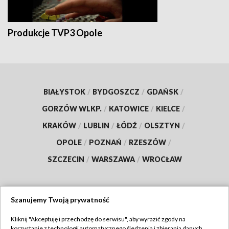
Produkcje TVP3 Opole
BIAŁYSTOK
/
BYDGOSZCZ
/
GDAŃSK
/
GORZÓW WLKP.
/
KATOWICE
/
KIELCE
/
KRAKÓW
/
LUBLIN
/
ŁÓDŹ
/
OLSZTYN
/
OPOLE
/
POZNAŃ
/
RZESZÓW
/
SZCZECIN
/
WARSZAWA
/
WROCŁAW
Szanujemy Twoją prywatność
Dołącz do nas:
Kliknij "Akceptuję i przechodzę do serwisu", aby wyrazić zgody na
korzystanie z technologii automatycznego śledzenia i zbierania danych,