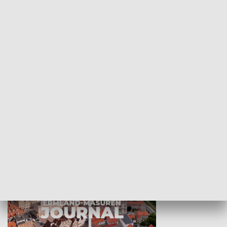
Wejściówka
Zakładka
MNIEJSZOŚCI