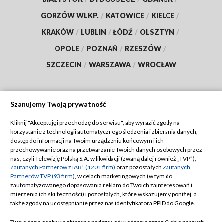
GORZÓW WLKP.
/
KATOWICE
/
KIELCE
/
KRAKÓW
/
LUBLIN
/
ŁÓDŹ
/
OLSZTYN
/
OPOLE
/
POZNAŃ
/
RZESZÓW
/
SZCZECIN
/
WARSZAWA
/
WROCŁAW
Szanujemy Twoją prywatność
Dołącz do nas:
Kliknij "Akceptuję i przechodzę do serwisu", aby wyrazić zgody na
korzystanie z technologii automatycznego śledzenia i zbierania danych,
TVP
dostęp do informacji na Twoim urządzeniu końcowym i ich
Abonament TVP
przechowywanie oraz na przetwarzanie Twoich danych osobowych przez
Regulamin TVP
nas, czyli Telewizję Polską S.A. w likwidacji (zwaną dalej również „TVP”),
Emisja w TVP
Polityka prywatności
Zaufanych Partnerów z IAB* (1201 firm)
oraz pozostałych
Zaufanych
Partnerów TVP (93 firm)
, w celach marketingowych (w tym do
Centrum informacji TVP
Moje zgody
zautomatyzowanego dopasowania reklam do Twoich zainteresowań i
mierzenia ich skuteczności) i pozostałych, które wskazujemy poniżej, a
Naziemna Telewizja Cyfrowa
Pomoc
także zgody na udostępnianie przez nas identyfikatora PPID do Google.
Sklep TVP
Biuro reklamy
Twoje dane osobowe zbierane podczas odwiedzania przez Ciebie naszych