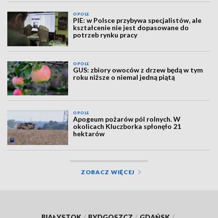
OPOLE
PIE: w Polsce przybywa specjalistów, ale
kształcenie nie jest dopasowane do
potrzeb rynku pracy
OPOLE
GUS: zbiory owoców z drzew będą w tym
roku niższe o niemal jedną piątą
OPOLE
Apogeum pożarów pól rolnych. W
okolicach Kluczborka spłonęło 21
hektarów
ZOBACZ WIĘCEJ
BIAŁYSTOK
/
BYDGOSZCZ
/
GDAŃSK
/