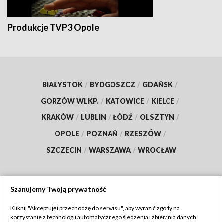
Produkcje TVP3 Opole
BIAŁYSTOK
/
BYDGOSZCZ
/
GDAŃSK
/
GORZÓW WLKP.
/
KATOWICE
/
KIELCE
/
KRAKÓW
/
LUBLIN
/
ŁÓDŹ
/
OLSZTYN
/
OPOLE
/
POZNAŃ
/
RZESZÓW
/
SZCZECIN
/
WARSZAWA
/
WROCŁAW
Szanujemy Twoją prywatność
Dołącz do nas:
Kliknij "Akceptuję i przechodzę do serwisu", aby wyrazić zgody na
korzystanie z technologii automatycznego śledzenia i zbierania danych,
TVP