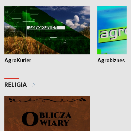
AgroKurier
Agrobiznes
RELIGIA