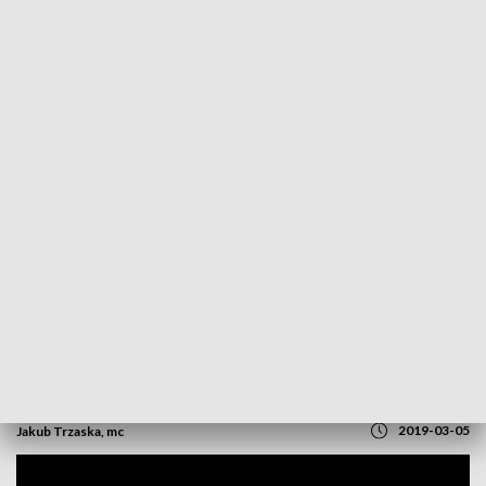
POWRÓT DO
OPOLE
TVP REGIONY
Władze Opola przyznały stypendia
sportowe. W tym roku nagrodzono
ponad setkę zawodników
2019-03-05
Jakub Trzaska, mc