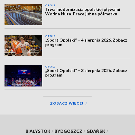
OPOLE
Trwa modernizacja opolskiej pływalni
Wodna Nuta. Prace już na półmetku
OPOLE
„Sport Opolski” – 4 sierpnia 2026. Zobacz
program
OPOLE
„Sport Opolski” – 3 sierpnia 2026. Zobacz
program
ZOBACZ WIĘCEJ
BIAŁYSTOK
/
BYDGOSZCZ
/
GDAŃSK
/