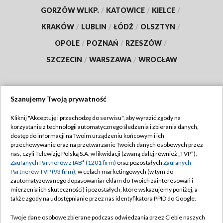
GORZÓW WLKP.
/
KATOWICE
/
KIELCE
/
KRAKÓW
/
LUBLIN
/
ŁÓDŹ
/
OLSZTYN
/
OPOLE
/
POZNAŃ
/
RZESZÓW
/
SZCZECIN
/
WARSZAWA
/
WROCŁAW
Szanujemy Twoją prywatność
Dołącz do nas:
Kliknij "Akceptuję i przechodzę do serwisu", aby wyrazić zgody na
korzystanie z technologii automatycznego śledzenia i zbierania danych,
TVP
dostęp do informacji na Twoim urządzeniu końcowym i ich
Abonament TVP
przechowywanie oraz na przetwarzanie Twoich danych osobowych przez
Regulamin TVP
nas, czyli Telewizję Polską S.A. w likwidacji (zwaną dalej również „TVP”),
Emisja w TVP
Polityka prywatności
Zaufanych Partnerów z IAB* (1201 firm)
oraz pozostałych
Zaufanych
Partnerów TVP (93 firm)
, w celach marketingowych (w tym do
Centrum informacji TVP
Moje zgody
zautomatyzowanego dopasowania reklam do Twoich zainteresowań i
mierzenia ich skuteczności) i pozostałych, które wskazujemy poniżej, a
Naziemna Telewizja Cyfrowa
Pomoc
także zgody na udostępnianie przez nas identyfikatora PPID do Google.
Sklep TVP
Biuro reklamy
Twoje dane osobowe zbierane podczas odwiedzania przez Ciebie naszych