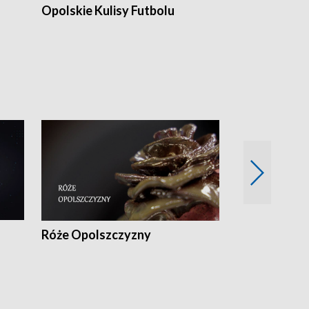
Opolskie Kulisy Futbolu
Złote chwile
sportu
Róże Opolszczyzny
Czas report