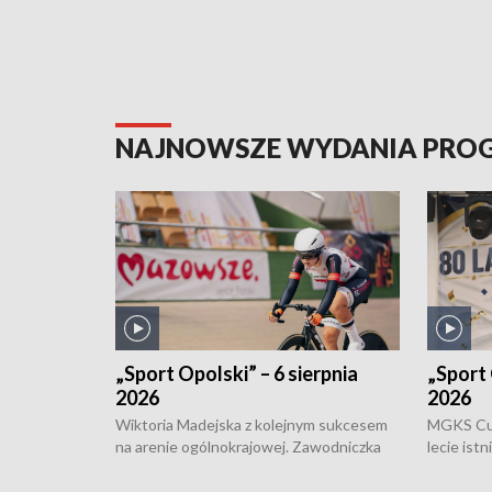
NAJNOWSZE WYDANIA PR
„Sport Opolski” – 6 sierpnia
„Sport 
2026
2026
Wiktoria Madejska z kolejnym sukcesem
MGKS Cuk
na arenie ogólnokrajowej. Zawodniczka
lecie ist
Klubu Kolarskiego Ziemia Brzeska
odbył się
została podwójna Mistrzynią Polski
również o