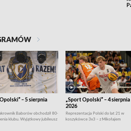
P
OGRAMÓW
Opolski” – 5 sierpnia
„Sport Opolski” – 4 sierpnia
2026
rownik Baborów obchodził 80-
Reprezentacja Polski do lat 21 w
nienia klubu. Wyjątkowy jubileusz
koszykówce 3x3 – z Mikołajem
 na sportowo. W programie
Kowalczykiem z opolskiego AZS-u 
 turnieju eliminacyjnym
składzie - wygrała dwa z trzech tur