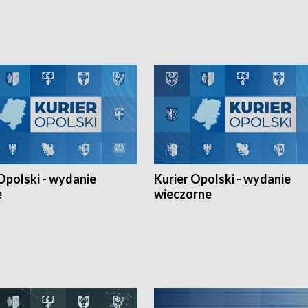
h Mistrzostw w siatkówce
w ramach Ligi Narodów. Rywalizacja
 amatorów w Opolu oraz o
odbyła się w węgierskim Szolnok.
lejarza Opole. Zapraszamy!
Opolski - wydanie
Kurier Opolski - wydanie
e
wieczorne