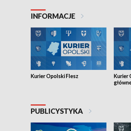
Juniorów Młodszych w kolarstwie
Otwartyc
torowym.
plażowej
INFORMACJE
meczu Ko
Kurier Opolski Flesz
Kurier 
główn
PUBLICYSTYKA