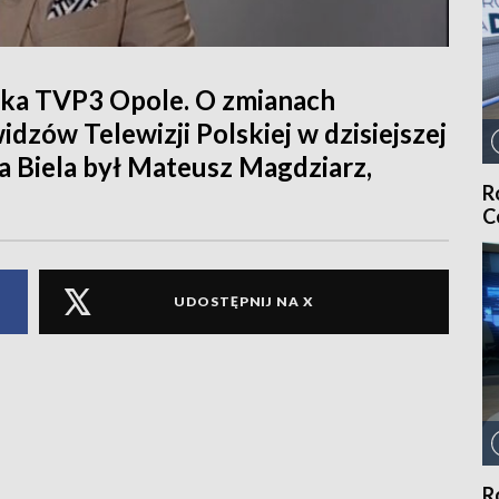
ka TVP3 Opole. O zmianach
dzów Telewizji Polskiej w dzisiejszej
 Biela był Mateusz Magdziarz,
R
C
UDOSTĘPNIJ NA X
R