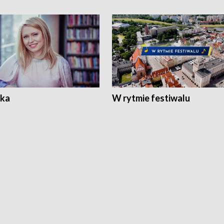
ka
W rytmie festiwalu