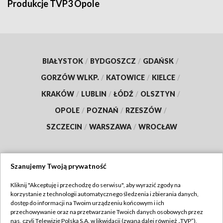
Produkcje TVP3 Opole
BIAŁYSTOK
/
BYDGOSZCZ
/
GDAŃSK
/
GORZÓW WLKP.
/
KATOWICE
/
KIELCE
/
KRAKÓW
/
LUBLIN
/
ŁÓDŹ
/
OLSZTYN
/
OPOLE
/
POZNAŃ
/
RZESZÓW
/
SZCZECIN
/
WARSZAWA
/
WROCŁAW
Szanujemy Twoją prywatność
Dołącz do nas:
Kliknij "Akceptuję i przechodzę do serwisu", aby wyrazić zgody na
korzystanie z technologii automatycznego śledzenia i zbierania danych,
TVP
dostęp do informacji na Twoim urządzeniu końcowym i ich
Abonament TVP
przechowywanie oraz na przetwarzanie Twoich danych osobowych przez
Regulamin TVP
nas, czyli Telewizję Polską S.A. w likwidacji (zwaną dalej również „TVP”),