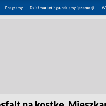
Programy
Dział marketingu, reklamy i promocji
Wi
asfalt na kostkę. Mieszk