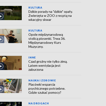
KULTURA
Dzikie porady na "dzikie" opały.
Zwierzęta w ZOO z recptą na
wkacyjny skwar
KULTURA
Opole międzynarodową
stolicą piosenki. Trwa 36.
Międzynarodowy Kurs
Muzyczny.
INNE
Czad groźny nie tylko zimą.
Latem wentylacja jest
zaburzona
NAUKA I ZDROWIE
Placówki wsparcia
psychicznego potrzebne.
Gdzie szukać pomocy?
NA DROGACH