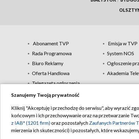
OLSZTY
Abonament TVP
Emisja w TVP
Rada Programowa
System NOS
Biuro Reklamy
Ogłoszenie pr
Oferta Handlowa
Akademia Tele
Telegazeta ogłoszenia
Szanujemy Twoją prywatność
Regulamin TVP
Kliknij "Akceptuję i przechodzę do serwisu", aby wyrazić zg
końcowym i ich przechowywanie oraz na przetwarzanie Twoich
z IAB* (1201 firm)
oraz pozostałych
Zaufanych Partnerów T
mierzenia ich skuteczności) i pozostałych, które wskazujemy