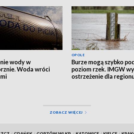
OPOLE
nie wody w
Burze mogą szybko po
rznie. Woda wróci
poziom rzek. IMGW wy
ami
ostrzeżenie dla region
ZOBACZ WIĘCEJ
SZCZ
/
GDAŃSK
/
GORZÓW WLKP.
/
KATOWICE
/
KIELCE
/
KRA