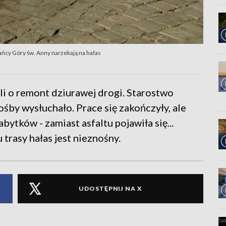
ańcy Góry św. Anny narzekają na hałas
li o remont dziurawej drogi. Starostwo
by wysłuchało. Prace się zakończyły, ale
ytków - zamiast asfaltu pojawiła się...
trasy hałas jest nieznośny.
UDOSTĘPNIJ NA X