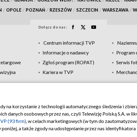
N
/
OPOLE
/
POZNAŃ
/
RZESZÓW
/
SZCZECIN
/
WARSZAWA
/
W
Dołącz do nas:
Centrum informacji TVP
Naziemna
Informacje o nadawcy
Program d
zetargowe
Zgłoś program (ROPAT)
Serwis fo
wizyjna
Kariera w TVP
Merchandi
Polityka prywatności
Moje zgody
Pomoc
Biuro re
ody na korzystanie z technologii automatycznego śledzenia i zbie
 danych osobowych przez nas, czyli Telewizję Polską S.A. w likw
VP (93 firm)
, w celach marketingowych (w tym do zautomatyzow
 poniżej, a także zgody na udostępnianie przez nas identyfikator