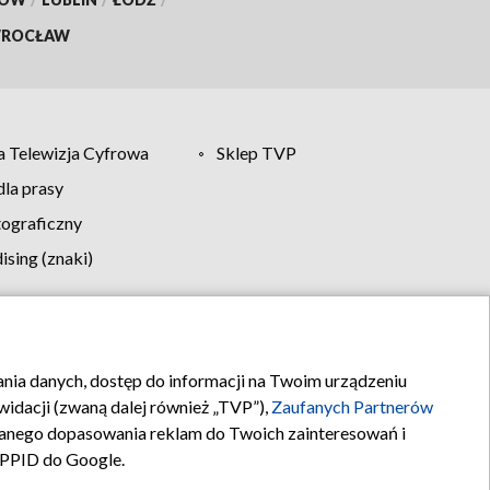
ROCŁAW
 Telewizja Cyfrowa
Sklep TVP
la prasy
tograficzny
sing (znaki)
klamy
Kontakt
rania danych, dostęp do informacji na Twoim urządzeniu
idacji (zwaną dalej również „TVP”),
Zaufanych Partnerów
anego dopasowania reklam do Twoich zainteresowań i
a PPID do Google.