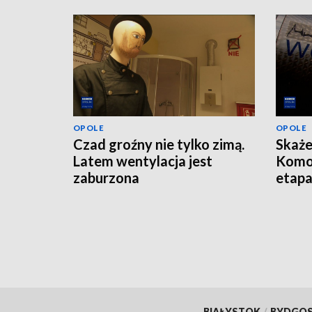
OPOLE
OPOLE
Czad groźny nie tylko zimą.
Skaże
Latem wentylacja jest
Komo
zaburzona
etap
BIAŁYSTOK
/
BYDGO