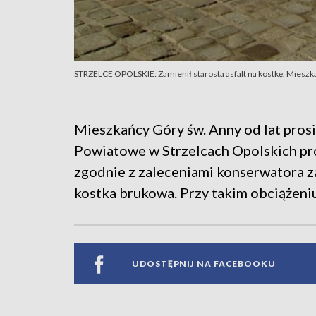
STRZELCE OPOLSKIE: Zamienił starosta asfalt na kostkę. Mieszk
Mieszkańcy Góry św. Anny od lat prosi
Powiatowe w Strzelcach Opolskich proś
zgodnie z zaleceniami konserwatora zab
kostka brukowa. Przy takim obciążeniu 
UDOSTĘPNIJ NA FACEBOOKU