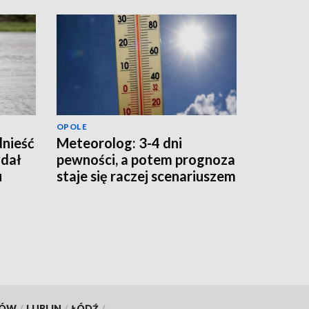
OPOLE
dnieść
Meteorolog: 3-4 dni
dał
pewności, a potem prognoza
u
staje się raczej scenariuszem
KÓW
/
LUBLIN
/
ŁÓDŹ
/