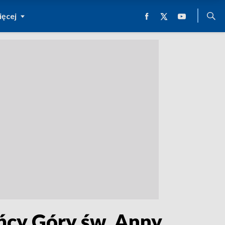
ęcej
ańcy Góry św. Anny