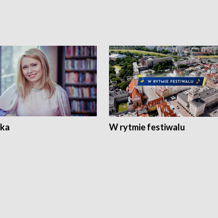
ka
W rytmie festiwalu