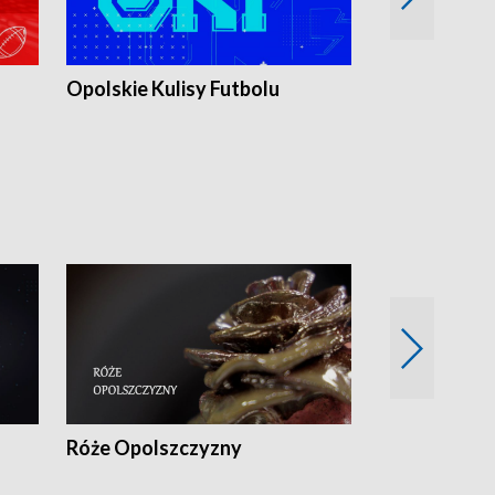
Opolskie Kulisy Futbolu
Złote chwile
sportu
Róże Opolszczyzny
Czas report