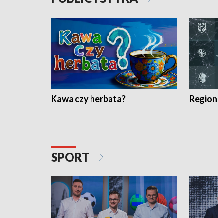
Kawa czy herbata?
Region
SPORT