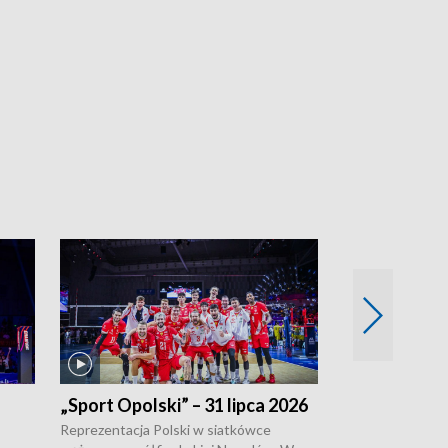
„Sport Opolski” – 31 lipca 2026
„Sport Opolsk
Reprezentacja Polski w siatkówce
W poniedziałek 