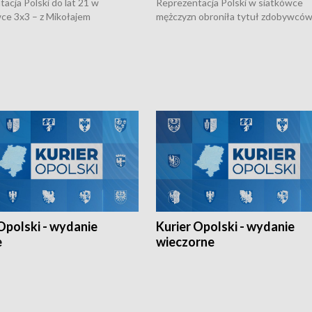
acja Polski do lat 21 w
Reprezentacja Polski w siatkówce
ce 3x3 – z Mikołajem
mężczyzn obroniła tytuł zdobywców 
kiem z opolskiego AZS-u w
Narodów. W finale pokonali Amery
- wygrała dwa z trzech turniejów
po tie-breaku. W meczu nie zabrakł
Ligi Narodów. Rywalizacja
opolskich wątków.
ę w węgierskim Szolnok.
Opolski - wydanie
Kurier Opolski - wydanie
e
wieczorne