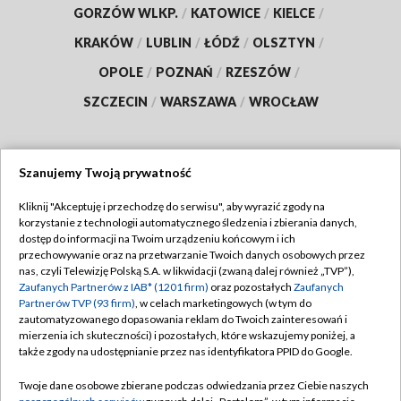
GORZÓW WLKP.
/
KATOWICE
/
KIELCE
/
KRAKÓW
/
LUBLIN
/
ŁÓDŹ
/
OLSZTYN
/
OPOLE
/
POZNAŃ
/
RZESZÓW
/
SZCZECIN
/
WARSZAWA
/
WROCŁAW
Szanujemy Twoją prywatność
Dołącz do nas:
Kliknij "Akceptuję i przechodzę do serwisu", aby wyrazić zgody na
korzystanie z technologii automatycznego śledzenia i zbierania danych,
TVP
dostęp do informacji na Twoim urządzeniu końcowym i ich
Abonament TVP
przechowywanie oraz na przetwarzanie Twoich danych osobowych przez
Regulamin TVP
nas, czyli Telewizję Polską S.A. w likwidacji (zwaną dalej również „TVP”),
Emisja w TVP
Zaufanych Partnerów z IAB* (1201 firm)
oraz pozostałych
Zaufanych
Polityka prywatności
Partnerów TVP (93 firm)
, w celach marketingowych (w tym do
Centrum informacji TVP
Moje zgody
zautomatyzowanego dopasowania reklam do Twoich zainteresowań i
mierzenia ich skuteczności) i pozostałych, które wskazujemy poniżej, a
Naziemna Telewizja Cyfrowa
Pomoc
także zgody na udostępnianie przez nas identyfikatora PPID do Google.
Sklep TVP
Biuro reklamy
Twoje dane osobowe zbierane podczas odwiedzania przez Ciebie naszych
Rada Programowa