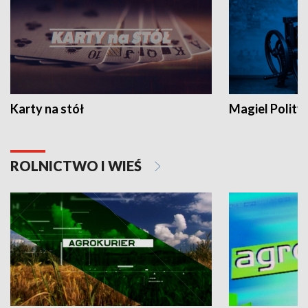
Karty na stół
Magiel Polity
ROLNICTWO I WIEŚ