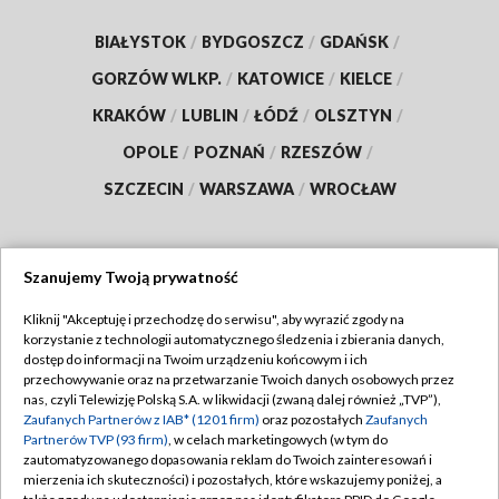
BIAŁYSTOK
/
BYDGOSZCZ
/
GDAŃSK
/
GORZÓW WLKP.
/
KATOWICE
/
KIELCE
/
KRAKÓW
/
LUBLIN
/
ŁÓDŹ
/
OLSZTYN
/
OPOLE
/
POZNAŃ
/
RZESZÓW
/
SZCZECIN
/
WARSZAWA
/
WROCŁAW
Szanujemy Twoją prywatność
Dołącz do nas:
Kliknij "Akceptuję i przechodzę do serwisu", aby wyrazić zgody na
korzystanie z technologii automatycznego śledzenia i zbierania danych,
TVP
dostęp do informacji na Twoim urządzeniu końcowym i ich
Abonament TVP
przechowywanie oraz na przetwarzanie Twoich danych osobowych przez
Regulamin TVP
nas, czyli Telewizję Polską S.A. w likwidacji (zwaną dalej również „TVP”),
Emisja w TVP
Zaufanych Partnerów z IAB* (1201 firm)
oraz pozostałych
Zaufanych
Polityka prywatności
Partnerów TVP (93 firm)
, w celach marketingowych (w tym do
Centrum informacji TVP
Moje zgody
zautomatyzowanego dopasowania reklam do Twoich zainteresowań i
mierzenia ich skuteczności) i pozostałych, które wskazujemy poniżej, a
Naziemna Telewizja Cyfrowa
Pomoc