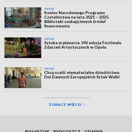
OPOLE
Koniec Narodowego Programu
Czytelnictwa na lata 2021 – 2025.
Biblioteki szukają innych źródeł
finansowania
OPOLE
Sztuka w plenerze. VIII edycja Festiwalu
Zdarzeń Artystycznych w Opolu
OPOLE
Chcą ocalić niematerialne dziedzictwo.
Dni Dawnych Europejskich Sztuk Walki
ZOBACZ WIĘCEJ
BIAŁYSTOK
/
BYDGOSZCZ
/
GDAŃSK
/