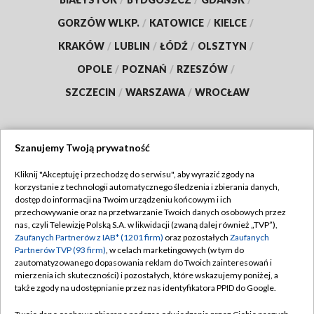
GORZÓW WLKP.
/
KATOWICE
/
KIELCE
/
KRAKÓW
/
LUBLIN
/
ŁÓDŹ
/
OLSZTYN
/
OPOLE
/
POZNAŃ
/
RZESZÓW
/
SZCZECIN
/
WARSZAWA
/
WROCŁAW
Szanujemy Twoją prywatność
Dołącz do nas:
Kliknij "Akceptuję i przechodzę do serwisu", aby wyrazić zgody na
korzystanie z technologii automatycznego śledzenia i zbierania danych,
TVP
dostęp do informacji na Twoim urządzeniu końcowym i ich
Abonament TVP
przechowywanie oraz na przetwarzanie Twoich danych osobowych przez
Regulamin TVP
nas, czyli Telewizję Polską S.A. w likwidacji (zwaną dalej również „TVP”),
Emisja w TVP
Polityka prywatności
Zaufanych Partnerów z IAB* (1201 firm)
oraz pozostałych
Zaufanych
Partnerów TVP (93 firm)
, w celach marketingowych (w tym do
Centrum informacji TVP
Moje zgody
zautomatyzowanego dopasowania reklam do Twoich zainteresowań i
mierzenia ich skuteczności) i pozostałych, które wskazujemy poniżej, a
Naziemna Telewizja Cyfrowa
Pomoc
także zgody na udostępnianie przez nas identyfikatora PPID do Google.
Sklep TVP
Biuro reklamy