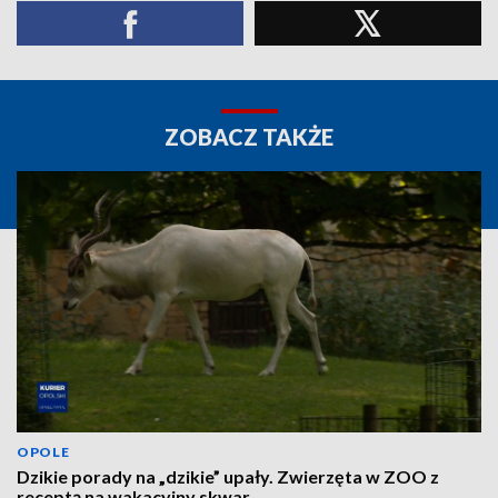
ZOBACZ TAKŻE
OPOLE
Dzikie porady na „dzikie” upały. Zwierzęta w ZOO z
receptą na wakacyjny skwar