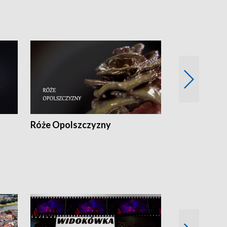
Róże Opolszczyzny
Czas report