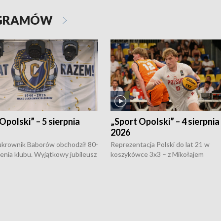
OGRAMÓW
Opolski” – 5 sierpnia
„Sport Opolski” – 4 sierpnia
2026
rownik Baborów obchodził 80-
Reprezentacja Polski do lat 21 w
nienia klubu. Wyjątkowy jubileusz
koszykówce 3x3 – z Mikołajem
 na sportowo. W programie
Kowalczykiem z opolskiego AZS-u 
 turnieju eliminacyjnym
składzie - wygrała dwa z trzech tur
h Mistrzostw w siatkówce
w ramach Ligi Narodów. Rywalizacja
 amatorów w Opolu oraz o
odbyła się w węgierskim Szolnok.
lejarza Opole. Zapraszamy!