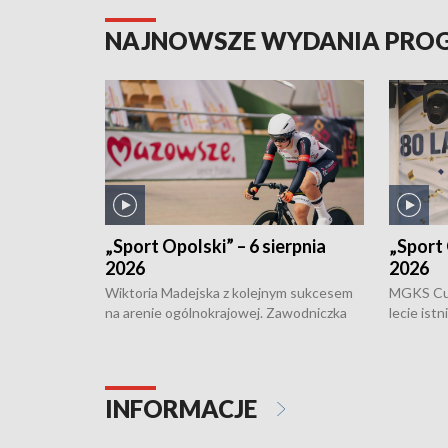
NAJNOWSZE WYDANIA PR
„Sport Opolski” – 6 sierpnia
„Sport 
2026
2026
Wiktoria Madejska z kolejnym sukcesem
MGKS Cuk
na arenie ogólnokrajowej. Zawodniczka
lecie ist
Klubu Kolarskiego Ziemia Brzeska
odbył się
została podwójna Mistrzynią Polski
również o
Juniorów Młodszych w kolarstwie
Otwartyc
torowym.
plażowej
INFORMACJE
meczu Ko