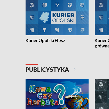
Kurier Opolski Flesz
Kurier 
główn
PUBLICYSTYKA