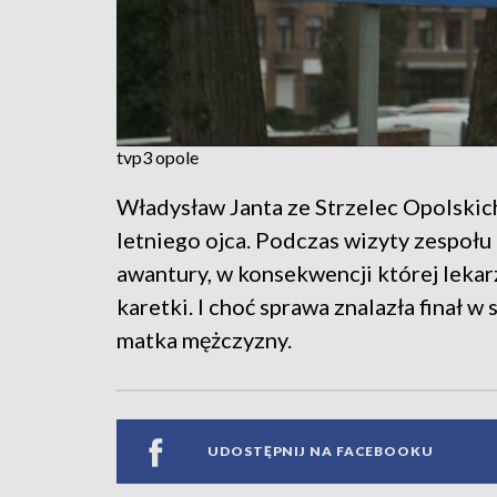
tvp3 opole
Władysław Janta ze Strzelec Opolski
letniego ojca. Podczas wizyty zespoł
awantury, w konsekwencji której lekar
karetki. I choć sprawa znalazła finał w 
matka mężczyzny.
UDOSTĘPNIJ NA FACEBOOKU