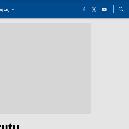
ęcej
zutu