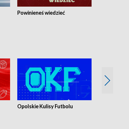
Powinieneś wiedzieć
Kierunek Eu
Opolskie Kulisy Futbolu
Złote chwile
sportu