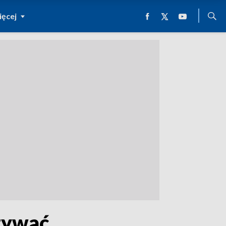
ęcej
zywać