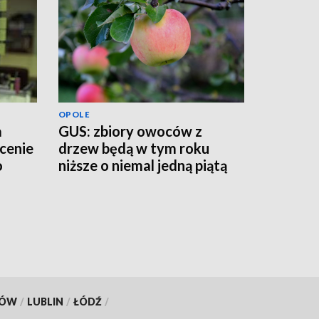
OPOLE
a
GUS: zbiory owoców z
łcenie
drzew będą w tym roku
o
niższe o niemal jedną piątą
KÓW
/
LUBLIN
/
ŁÓDŹ
/