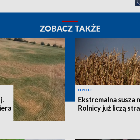
ZOBACZ TAKŻE
OPOLE
j.
Ekstremalna susza n
iera
Rolnicy już liczą str