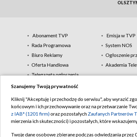
OLSZTY
Abonament TVP
Emisja w TVP
Rada Programowa
System NOS
Biuro Reklamy
Ogłoszenie pr
Oferta Handlowa
Akademia Tele
Telegazeta ogłoszenia
Szanujemy Twoją prywatność
Regulamin TVP
Kliknij "Akceptuję i przechodzę do serwisu", aby wyrazić zg
końcowym i ich przechowywanie oraz na przetwarzanie Twoich
z IAB* (1201 firm)
oraz pozostałych
Zaufanych Partnerów T
mierzenia ich skuteczności) i pozostałych, które wskazujemy
Twoje dane osobowe zbierane podczas odwiedzania przez 