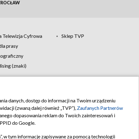
ROCŁAW
 Telewizja Cyfrowa
Sklep TVP
la prasy
tograficzny
sing (znaki)
klamy
Kontakt
rania danych, dostęp do informacji na Twoim urządzeniu
idacji (zwaną dalej również „TVP”),
Zaufanych Partnerów
anego dopasowania reklam do Twoich zainteresowań i
a PPID do Google.
”, w tym informacje zapisywane za pomocą technologii