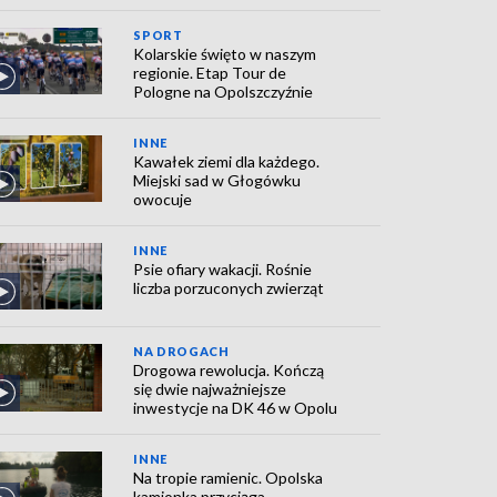
SPORT
Kolarskie święto w naszym
regionie. Etap Tour de
Pologne na Opolszczyźnie
INNE
Kawałek ziemi dla każdego.
Miejski sad w Głogówku
owocuje
INNE
Psie ofiary wakacji. Rośnie
liczba porzuconych zwierząt
NA DROGACH
Drogowa rewolucja. Kończą
się dwie najważniejsze
inwestycje na DK 46 w Opolu
INNE
Na tropie ramienic. Opolska
kamionka przyciąga