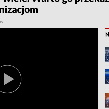
nizacjom
NA
N