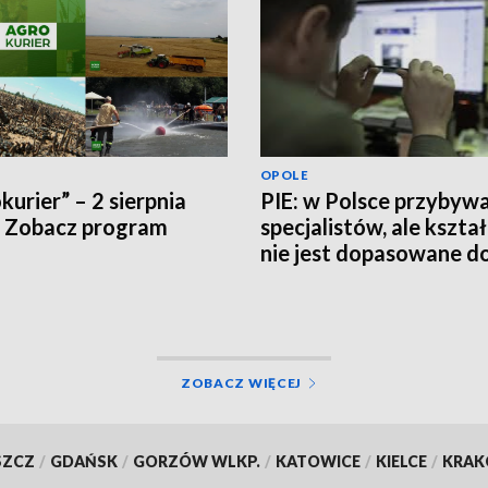
OPOLE
kurier” – 2 sierpnia
PIE: w Polsce przybyw
 Zobacz program
specjalistów, ale kszta
nie jest dopasowane d
potrzeb rynku pracy
ZOBACZ WIĘCEJ
SZCZ
/
GDAŃSK
/
GORZÓW WLKP.
/
KATOWICE
/
KIELCE
/
KRA