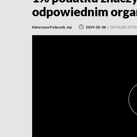
odpowiednim orga
Katarzyna Polaczek, mp
2019-02-06
|
OPOLSZCZYZ