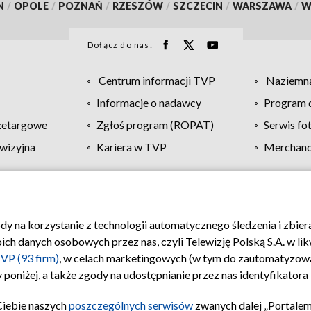
N
/
OPOLE
/
POZNAŃ
/
RZESZÓW
/
SZCZECIN
/
WARSZAWA
/
W
Dołącz do nas:
Centrum informacji TVP
Naziemna
Informacje o nadawcy
Program d
zetargowe
Zgłoś program (ROPAT)
Serwis fo
wizyjna
Kariera w TVP
Merchandi
Polityka prywatności
Moje zgody
Pomoc
Biuro re
ody na korzystanie z technologii automatycznego śledzenia i zbie
 danych osobowych przez nas, czyli Telewizję Polską S.A. w likw
VP (93 firm)
, w celach marketingowych (w tym do zautomatyzow
 poniżej, a także zgody na udostępnianie przez nas identyfikator
Ciebie naszych
poszczególnych serwisów
zwanych dalej „Portalem