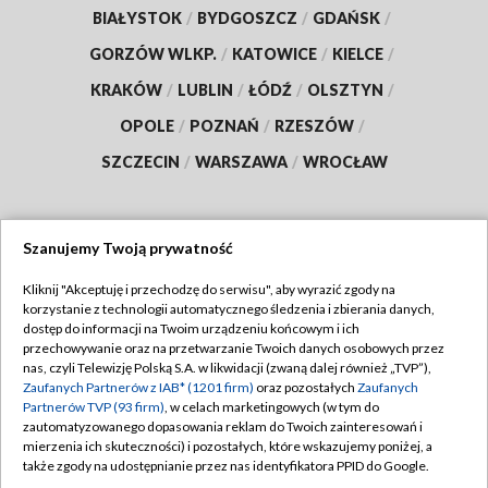
BIAŁYSTOK
/
BYDGOSZCZ
/
GDAŃSK
/
GORZÓW WLKP.
/
KATOWICE
/
KIELCE
/
KRAKÓW
/
LUBLIN
/
ŁÓDŹ
/
OLSZTYN
/
OPOLE
/
POZNAŃ
/
RZESZÓW
/
SZCZECIN
/
WARSZAWA
/
WROCŁAW
Szanujemy Twoją prywatność
Dołącz do nas:
Kliknij "Akceptuję i przechodzę do serwisu", aby wyrazić zgody na
korzystanie z technologii automatycznego śledzenia i zbierania danych,
TVP
dostęp do informacji na Twoim urządzeniu końcowym i ich
Abonament TVP
przechowywanie oraz na przetwarzanie Twoich danych osobowych przez
Regulamin TVP
nas, czyli Telewizję Polską S.A. w likwidacji (zwaną dalej również „TVP”),
Emisja w TVP
Polityka prywatności
Zaufanych Partnerów z IAB* (1201 firm)
oraz pozostałych
Zaufanych
Partnerów TVP (93 firm)
, w celach marketingowych (w tym do
Centrum informacji TVP
Moje zgody
zautomatyzowanego dopasowania reklam do Twoich zainteresowań i
mierzenia ich skuteczności) i pozostałych, które wskazujemy poniżej, a
Naziemna Telewizja Cyfrowa
Pomoc
także zgody na udostępnianie przez nas identyfikatora PPID do Google.