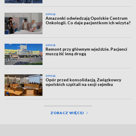
OPOLE
Amazonki odwiedzają Opolskie Centrum
Onkologii. Co daje pacjentkom ich wizyta?
OPOLE
Remont przy głównym wjeździe. Pacjenci
muszą iść inną drogą
OPOLE
Opór przed konsolidacją. Związkowcy
opolskich szpitali na sesji sejmiku
ZOBACZ WIĘCEJ