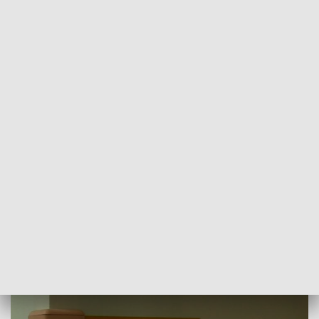
POWRÓT DO
OPOLE
TVP REGIONY
Odra atakuje. Tylu zachorowań nie było
od lat
2019-02-06
Wojciech Bularz, mp