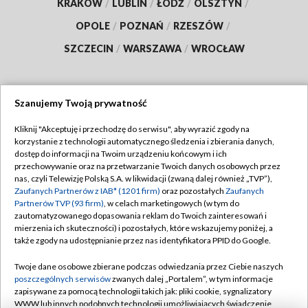
KRAKÓW
/
LUBLIN
/
ŁÓDŹ
/
OLSZTYN
/
OPOLE
/
POZNAŃ
/
RZESZÓW
/
SZCZECIN
/
WARSZAWA
/
WROCŁAW
Szanujemy Twoją prywatność
Dołącz do nas:
Kliknij "Akceptuję i przechodzę do serwisu", aby wyrazić zgody na
korzystanie z technologii automatycznego śledzenia i zbierania danych,
TVP
dostęp do informacji na Twoim urządzeniu końcowym i ich
Abonament TVP
przechowywanie oraz na przetwarzanie Twoich danych osobowych przez
Regulamin TVP
nas, czyli Telewizję Polską S.A. w likwidacji (zwaną dalej również „TVP”),
Emisja w TVP
Polityka prywatności
Zaufanych Partnerów z IAB* (1201 firm)
oraz pozostałych
Zaufanych
Partnerów TVP (93 firm)
, w celach marketingowych (w tym do
Centrum informacji TVP
Moje zgody
zautomatyzowanego dopasowania reklam do Twoich zainteresowań i
mierzenia ich skuteczności) i pozostałych, które wskazujemy poniżej, a
Naziemna Telewizja Cyfrowa
Pomoc
także zgody na udostępnianie przez nas identyfikatora PPID do Google.
Sklep TVP
Biuro reklamy
Twoje dane osobowe zbierane podczas odwiedzania przez Ciebie naszych
Rada Programowa
Kontakt
poszczególnych serwisów
zwanych dalej „Portalem”, w tym informacje
zapisywane za pomocą technologii takich jak: pliki cookie, sygnalizatory
System NOS
WWW lub innych podobnych technologii umożliwiających świadczenie