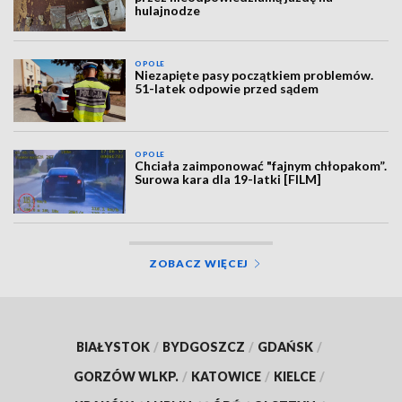
hulajnodze
OPOLE
Niezapięte pasy początkiem problemów.
51-latek odpowie przed sądem
OPOLE
Chciała zaimponować "fajnym chłopakom”.
Surowa kara dla 19-latki [FILM]
ZOBACZ WIĘCEJ
BIAŁYSTOK
/
BYDGOSZCZ
/
GDAŃSK
/
GORZÓW WLKP.
/
KATOWICE
/
KIELCE
/