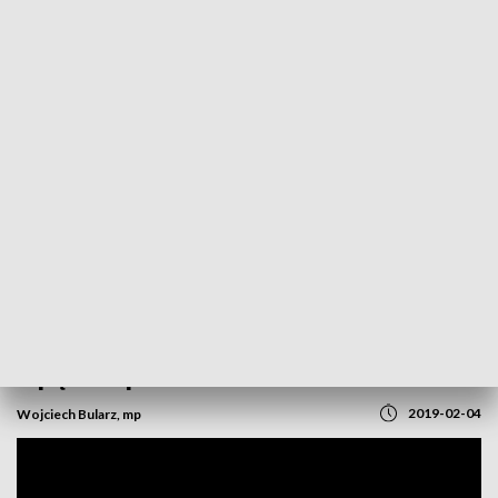
POWRÓT DO
OPOLE
TVP REGIONY
Co wpadło do Wodnej Nuty? Niecka pod
lupą Sanepidu
2019-02-04
Wojciech Bularz, mp