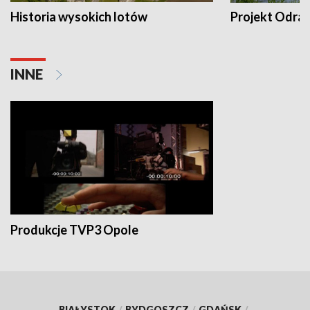
Historia wysokich lotów
Projekt Odra
INNE
Produkcje TVP3 Opole
BIAŁYSTOK
/
BYDGOSZCZ
/
GDAŃSK
/