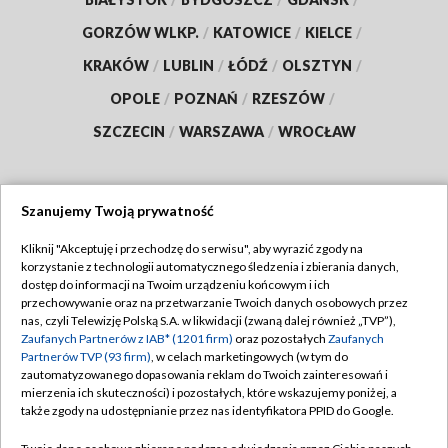
GORZÓW WLKP.
/
KATOWICE
/
KIELCE
/
KRAKÓW
/
LUBLIN
/
ŁÓDŹ
/
OLSZTYN
/
OPOLE
/
POZNAŃ
/
RZESZÓW
/
SZCZECIN
/
WARSZAWA
/
WROCŁAW
Szanujemy Twoją prywatność
Dołącz do nas:
Kliknij "Akceptuję i przechodzę do serwisu", aby wyrazić zgody na
korzystanie z technologii automatycznego śledzenia i zbierania danych,
TVP
dostęp do informacji na Twoim urządzeniu końcowym i ich
Abonament TVP
przechowywanie oraz na przetwarzanie Twoich danych osobowych przez
Regulamin TVP
nas, czyli Telewizję Polską S.A. w likwidacji (zwaną dalej również „TVP”),
Emisja w TVP
Zaufanych Partnerów z IAB* (1201 firm)
oraz pozostałych
Zaufanych
Polityka prywatności
Partnerów TVP (93 firm)
, w celach marketingowych (w tym do
Centrum informacji TVP
Moje zgody
zautomatyzowanego dopasowania reklam do Twoich zainteresowań i
mierzenia ich skuteczności) i pozostałych, które wskazujemy poniżej, a
Naziemna Telewizja Cyfrowa
Pomoc
także zgody na udostępnianie przez nas identyfikatora PPID do Google.
Sklep TVP
Biuro reklamy