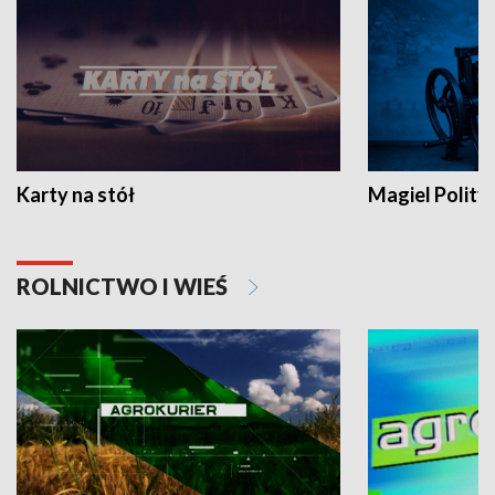
Karty na stół
Magiel Polity
ROLNICTWO I WIEŚ