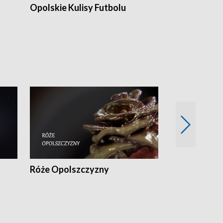
Opolskie Kulisy Futbolu
Złote chwile
sportu
Róże Opolszczyzny
Czas report