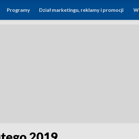
Programy
Dział marketingu, reklamy i promocji
Wi
lutego 2019