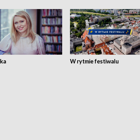
ka
W rytmie festiwalu