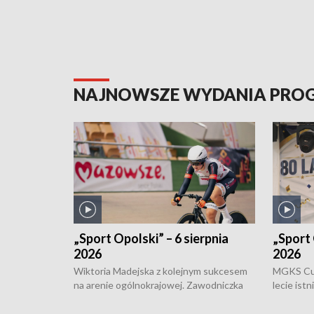
NAJNOWSZE WYDANIA PR
„Sport Opolski” – 6 sierpnia
„Sport 
2026
2026
Wiktoria Madejska z kolejnym sukcesem
MGKS Cuk
na arenie ogólnokrajowej. Zawodniczka
lecie ist
Klubu Kolarskiego Ziemia Brzeska
odbył się
została podwójna Mistrzynią Polski
również o