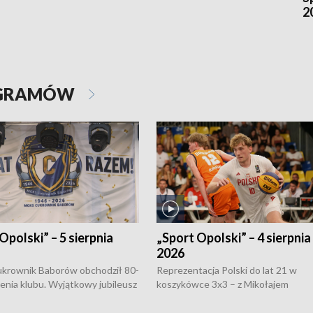
2
OGRAMÓW
Opolski” – 5 sierpnia
„Sport Opolski” – 4 sierpnia
2026
rownik Baborów obchodził 80-
Reprezentacja Polski do lat 21 w
nienia klubu. Wyjątkowy jubileusz
koszykówce 3x3 – z Mikołajem
 na sportowo. W programie
Kowalczykiem z opolskiego AZS-u 
 turnieju eliminacyjnym
składzie - wygrała dwa z trzech tur