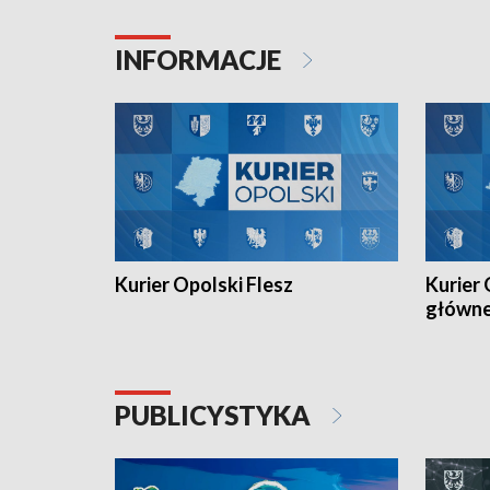
Juniorów Młodszych w kolarstwie
Otwartyc
torowym.
plażowej
INFORMACJE
meczu Ko
Kurier Opolski Flesz
Kurier 
główn
PUBLICYSTYKA