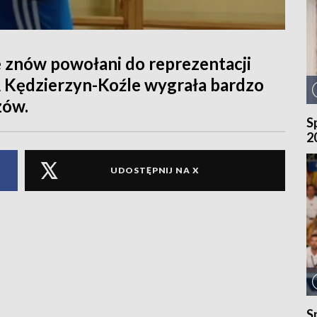
znów powołani do reprezentacji
Kędzierzyn-Koźle wygrała bardzo
zów.
S
2
UDOSTĘPNIJ NA X
S