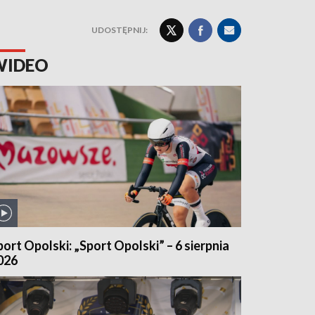
UDOSTĘPNIJ:
WIDEO
port Opolski: „Sport Opolski” – 6 sierpnia
026