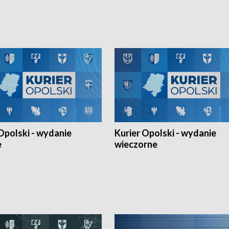
h Mistrzostw w siatkówce
w ramach Ligi Narodów. Rywalizacja
 amatorów w Opolu oraz o
odbyła się w węgierskim Szolnok.
lejarza Opole. Zapraszamy!
Opolski - wydanie
Kurier Opolski - wydanie
e
wieczorne